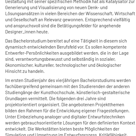
Gestaltung mit seiner spezifischen Methodik hat als Katalysator zur
Generierung und Visualisierung von neuen Denk- und
Lösungsansätzen in vielen Bereichen der Wissenschaft, Wirtschaft
und Gesellschaft an Relevanz gewonnen. Entsprechend vielfältig
und anspruchsvoll sind die Betätigungsfelder für angehende
Designer_innen heute.
Das Bachelorstudium bereitet auf eine Tätigkeit in diesem sich
dynamisch entwickelnden Berufsfeld vor. Es sollen kompetente
Entwerfer-Persönlichkeiten ausgebildet werden, die in der Lage
sind, verantwortungsbewusst und selbständig in sozialer,
ökonomischer, kultureller, technologischer und ökologischer
Hinsicht zu handeln.
Im ersten Studienjahr des vierjährigen Bachelorstudiums werden
fachübergreifend gemeinsam mit den Studierenden der anderen
Studiengänge der Kunsthochschule, künstlerisch-gestalterische
Grundlagen vermittelt. Die folgenden drei Jahre sind
projektorientiert organisiert. Die angebotenen Projektthemen
bilden den Rahmen für die Entwicklung eigener Fragestellungen.
Unter Einbeziehung analoger und digitaler Entwurfstechniken
werden gebrauchsorientierte Lösungen für den definierten Kontext
entwickelt. Die Werkstätten bieten beste Möglichkeiten der
Simulation und Umsetzung im Entwurfsprozess. Kritikfähigkeit,