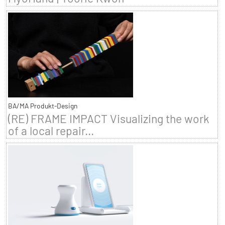
BA/MA Produkt-Design
(RE) FRAME IMPACT Visualizing the work
of a local repair...