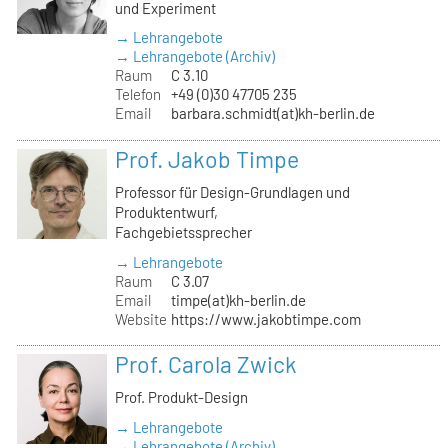
und Experiment
→ Lehrangebote
→ Lehrangebote (Archiv)
Raum
C 3.10
Telefon
+49 (0)30 47705 235
Email
barbara.schmidt(at)kh-berlin.de
Prof. Jakob Timpe
Professor für Design-Grundlagen und
Produktentwurf,
Fachgebietssprecher
→ Lehrangebote
Raum
C 3.07
Email
timpe(at)kh-berlin.de
Website
https://www.jakobtimpe.com
Prof. Carola Zwick
Prof. Produkt-Design
→ Lehrangebote
→ Lehrangebote (Archiv)