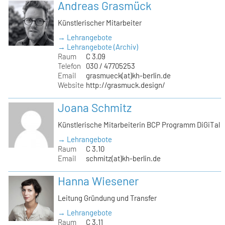
Andreas Grasmück
Künstlerischer Mitarbeiter
→ Lehrangebote
→ Lehrangebote (Archiv)
Raum
C 3.09
Telefon
030 / 47705253
Email
grasmueck(at)kh-berlin.de
Website
http://grasmuck.design/
Joana Schmitz
Künstlerische Mitarbeiterin BCP Programm DiGiTal
→ Lehrangebote
Raum
C 3.10
Email
schmitz(at)kh-berlin.de
Hanna Wiesener
Leitung Gründung und Transfer
→ Lehrangebote
Raum
C 3.11