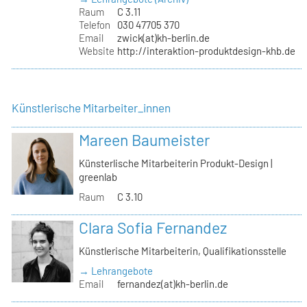
Raum
C 3.11
Telefon
030 47705 370
Email
zwick(at)kh-berlin.de
Website
http://interaktion-produktdesign-khb.de
Künstlerische Mitarbeiter_innen
Mareen Baumeister
Künsterlische Mitarbeiterin Produkt-Design |
greenlab
Raum
C 3.10
Clara Sofia Fernandez
Künstlerische Mitarbeiterin, Qualifikationsstelle
→ Lehrangebote
Email
fernandez(at)kh-berlin.de