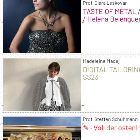
Prof. Clara Leskovar
TASTE OF METAL 
/ Helena Belengue
Madeleine Madej
DIGITAL TAILORIN
SS23
Prof. Steffen Schuhmann
✎ · Voll der osten!