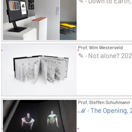
✎ · Down to Earth
Prof. Wim Westerveld
✎ · Not alone? 20
Prof. Steffen Schuhmann
ℳ · The Opening,