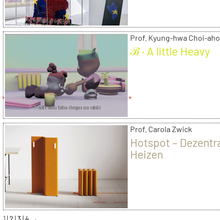
Prof. Kyung-hwa Choi-aho
ℬ · A little Heavy
Prof. Carola Zwick
Hotspot – Dezentr
Heizen
1
2
3
4
→