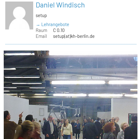
Daniel Windisch
setup
→ Lehrangebote
Raum
C 0.10
Email
setup(at)kh-berlin.de