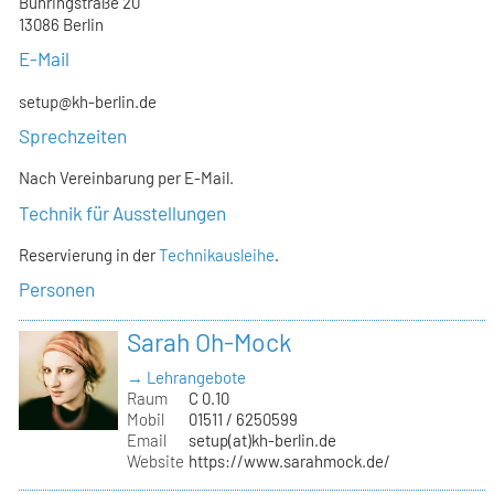
Bühringstraße 20
13086 Berlin
E-Mail
setup@kh-berlin.de
Sprechzeiten
Nach Vereinbarung per E-Mail.
Technik für Ausstellungen
Reservierung in der
Technikausleihe
.
Personen
Sarah Oh-Mock
→ Lehrangebote
Raum
C 0.10
Mobil
01511 / 6250599
Email
setup(at)kh-berlin.de
Website
https://www.sarahmock.de/