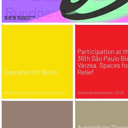
Participation at t
36th São Paulo Bi
Várzea, Spaces fo
Gestalten für Berlin
Relief
BA/MA Visuelle Kommunikation
Sommersemester 2025
Ausstellung "Gesp