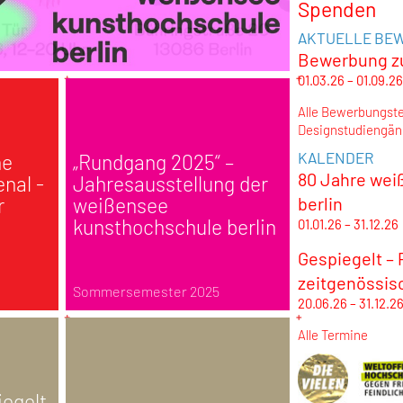
Spenden
AKTUELLE BE
Bewerbung zu
01.03.26 – 01.09.26
Alle Bewerbungste
Designstudiengäng
KALENDER
he
„Rundgang 2025“ –
80 Jahre wei
enal -
Jahresausstellung der
r
weißensee
berlin
kunsthochschule berlin
01.01.26 – 31.12.26
Gespiegelt –
zeitgenössis
Sommersemester 2025
20.06.26 – 31.12.2
Alle Termine
iegelt