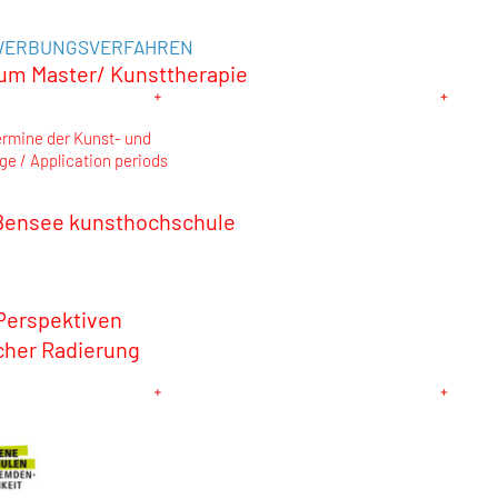
WERBUNGSVERFAHREN
m Master/ Kunsttherapie
rmine der Kunst- und
e / Application periods
ßensee kunsthochschule
 Perspektiven
cher Radierung
6