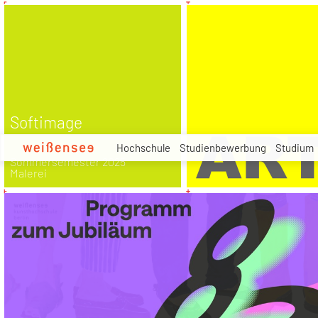
zum
Inhalt
Softimage
Hochschule
Studienbewerbung
Studium
Sommersemester 2025
Malerei