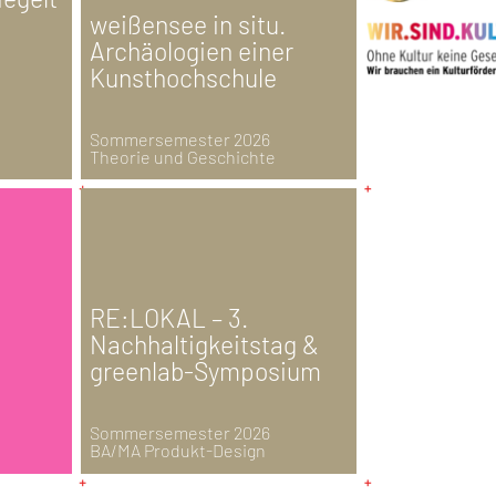
weißensee in situ.
Archäologien einer
Kunsthochschule
Sommersemester 2026
Theorie und Geschichte
RE:LOKAL – 3.
Nachhaltigkeitstag &
greenlab-Symposium
Sommersemester 2026
BA/MA Produkt-Design