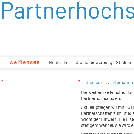
Partnerhoch
zum
Inhalt
Hochschule
Studienbewerbung
Studium
Studium
Internation
Die weißensee kunsthochsch
Partnerhochschulen.
Aktuell pflegen wir mit 8
Partnerschaften zum Studi
Wichtiger Hinweis: Die List
stetigem Wandel, sie wird ei