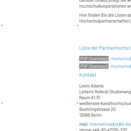
Darüber hinaus pflegt die 
Hochschulkooperationen we
Hier finden Sie die Listen
Hochschulpartnerschaften 
Liste der Partnerhochsc
Hochschul
Hochschulk
Kontakt
Leoni Adams
Leiterin Referat Studiena
Raum A1.13
weißensee kunsthochschule
Buehringstrasse 20
13086 Berlin
mail:
international(at)kh-be
phone:+49-30-47705-232