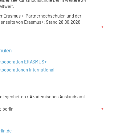
weißensee kunsthochschule berlin weitere 24
ltweit.
 der Erasmus + Partnerhochschulen und der
jenseits von Erasmus+: Stand 28.06.2026
hulen
kooperation ERASMUS+
ooperationen International
ngelegenheiten / Akademisches Auslandsamt
 berlin
rlin.de