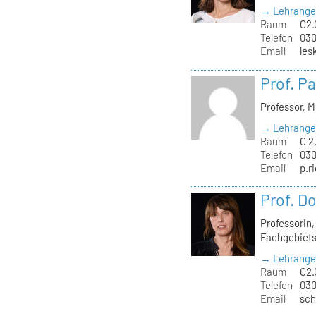
→ Lehrange
Raum
C2.
Telefon
030
Email
les
Prof. Pa
Professor, 
→ Lehrange
Raum
C 2
Telefon
030
Email
p.r
Prof. D
Professorin
Fachgebiets
→ Lehrange
Raum
C2.
Telefon
030
Email
sch