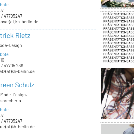
bote
07
 / 47705247
kovar(at)kh-berlin.de
trick Rietz
Mode-Design
bote
.10
 / 47705 239
ietz(at)kh-berlin.de
oreen Schulz
, Mode-Design,
sprecherin
bote
07
 / 47705247
ulz(at)kh-berlin.de