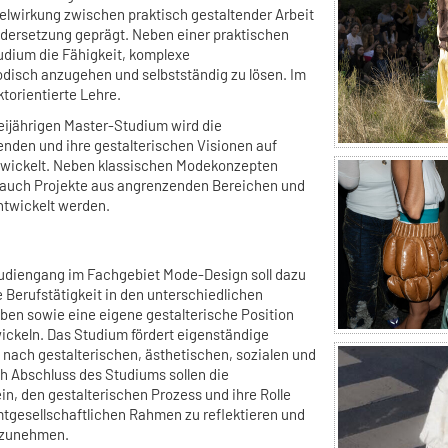
elwirkung zwischen praktisch gestaltender Arbeit
dersetzung geprägt. Neben einer praktischen
tudium die Fähigkeit, komplexe
disch anzugehen und selbstständig zu lösen. Im
ktorientierte Lehre.
ijährigen Master-Studium wird die
enden und ihre gestalterischen Visionen auf
wickelt. Neben klassischen Modekonzepten
auch Projekte aus angrenzenden Bereichen und
entwickelt werden.
tudiengang im Fachgebiet Mode-Design soll dazu
e Berufstätigkeit in den unterschiedlichen
en sowie eine eigene gestalterische Position
wickeln. Das Studium fördert eigenständige
 nach gestalterischen, ästhetischen, sozialen und
ch Abschluss des Studiums sollen die
in, den gestalterischen Prozess und ihre Rolle
tgesellschaftlichen Rahmen zu reflektieren und
inzunehmen.