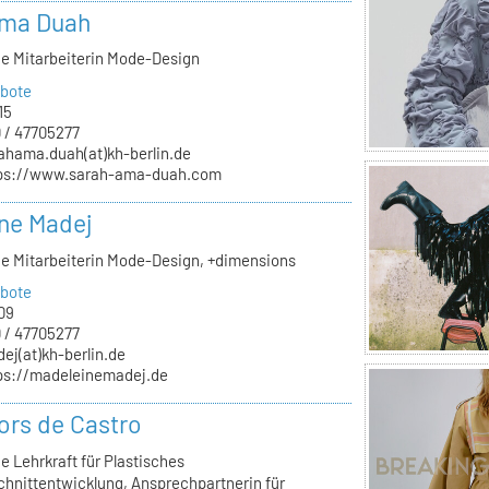
Ama Duah
he Mitarbeiterin Mode-Design
bote
15
 / 47705277
ahama.duah(at)kh-berlin.de
ps://www.sarah-ama-duah.com
ne Madej
he Mitarbeiterin Mode-Design, +dimensions
bote
09
 / 47705277
ej(at)kh-berlin.de
ps://madeleinemadej.de
ors de Castro
e Lehrkraft für Plastisches
chnittentwicklung, Ansprechpartnerin für