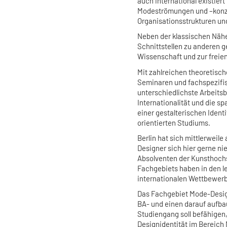
auch international existiert 
Modeströmungen und –konze
Organisationsstrukturen un
Neben der klassischen Nähe
Schnittstellen zu anderen g
Wissenschaft und zur freie
Mit zahlreichen theoretisc
Seminaren und fachspezifi
unterschiedlichste Arbeitsb
Internationalität und die 
einer gestalterischen Ident
orientierten Studiums.
Berlin hat sich mittlerweile
Designer sich hier gerne ni
Absolventen der Kunsthoch
Fachgebiets haben in den l
internationalen Wettbewe
Das Fachgebiet Mode-Design
BA- und einen darauf aufba
Studiengang soll befähigen,
Designidentität im Bereich