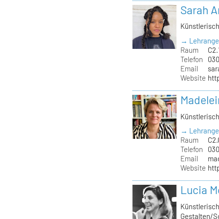
Sarah 
Künstlerisc
→ Lehrange
Raum
C2.
Telefon
030
Email
sar
Website
htt
Madelei
Künstlerisc
→ Lehrange
Raum
C2.
Telefon
030
Email
mad
Website
htt
Lucia M
Künstlerisch
Gestalten/S