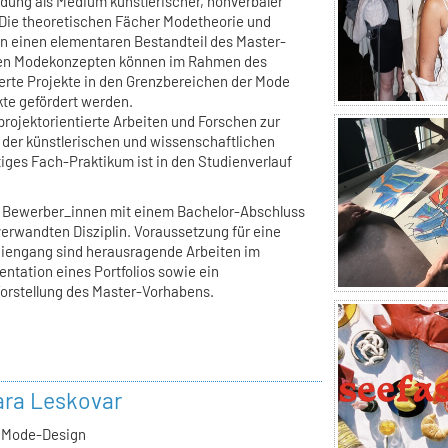
dung als Medium künstlerischer, nonverbaler
Die theoretischen Fächer Modetheorie und
en einen elementaren Bestandteil des Master-
hen Modekonzepten können im Rahmen des
rte Projekte in den Grenzbereichen der Mode
ekte gefördert werden.
rojektorientierte Arbeiten und Forschen zur
 der künstlerischen und wissenschaftlichen
iges Fach-Praktikum ist in den Studienverlauf
n Bewerber_innen mit einem Bachelor-Abschluss
verwandten Disziplin. Voraussetzung für eine
iengang sind herausragende Arbeiten im
ntation eines Portfolios sowie ein
orstellung des Master-Vorhabens.
lara Leskovar
, Mode-Design