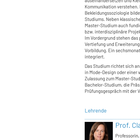
auseinandersetzen und Klei
Kommunikation verstehen. 
Bekleidungssoziologie bild
Studiums. Neben klassisc
Master-Studium auch fundie
bzw. interdisziplinäre Proj
Im Vordergrund stehen das p
Vertiefung und Erweiterung
Vorbildung. Ein sechsmonat
integriert.
Das Studium richtet sich a
in Mode-Design oder einer 
Zulassung zum Master-Stud
Bachelor-Studium, die Präse
Prüfungsgespräch mit der V
Lehrende
Prof. C
Professorin