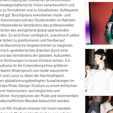
 modegestalterische Vision verantwortlich und
 zu formulieren und zu visualisieren. Aufbauend
und ggf. Berufspraxis erworbenen mode- und
n Kenntnissen soll den Studierenden im Rahmen
mfassenderes Verständnis des professionellen
heiten des weitgehend global operierenden
den. So wird ihnen ermöglicht, sowohl sich selbst
re Arbeit zu positionieren und flexibel auf
nd ökonomische Gegebenheiten zu reagieren.
erisch-gestalterisches Arbeiten durch eine
und das Verständnis der globalen, kulturellen,
en Strömungen in neuen Kontext setzen. Ein
udiums ist die Entwicklung eines größeren
inbaren Widerspruch von mode-assoziierte
t und Luxus zu Ideen der Nachhaltigkeit,
ren globalisierungsbedingten Auswirkungen im
ll das Mode-Design-Studium zu einem kritischen
hrer historischen, soziologischen und
ühren. Konzeptionen der Mode und vestimentäre
sellschaftlichen Wandels beleuchtet werden.
ch im MA-Studium intensiv mit ihrem Handeln