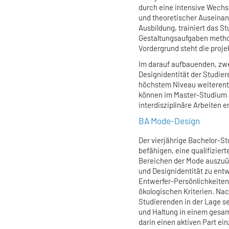
durch eine intensive Wechs
und theoretischer Auseinan
Ausbildung, trainiert das S
Gestaltungsaufgaben metho
Vordergrund steht die proje
Im darauf aufbauenden, zwe
Designidentität der Studier
höchstem Niveau weiterent
können im Master-Studium 
interdisziplinäre Arbeiten 
BA Mode-Design
Der vierjährige Bachelor-S
befähigen, eine qualifiziert
Bereichen der Mode auszuüb
und Designidentität zu ent
Entwerfer-Persönlichkeiten
ökologischen Kriterien. Na
Studierenden in der Lage se
und Haltung in einem gesam
darin einen aktiven Part e