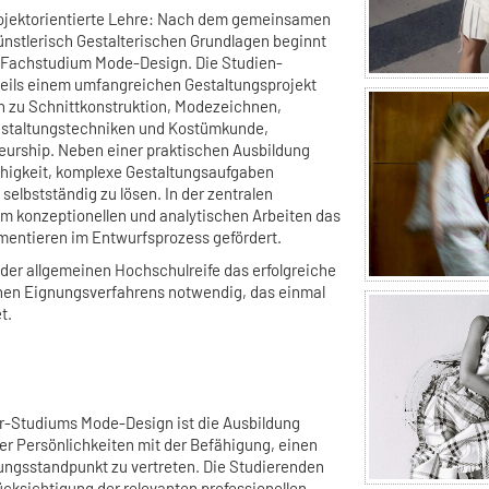
rojektorientierte Lehre: Nach dem gemeinsamen
ünstlerisch Gestalterischen Grundlagen beginnt
s Fachstudium Mode-Design. Die Studien-
eils einem umfangreichen Gestaltungsprojekt
n zu Schnittkonstruktion, Modezeichnen,
estaltungstechniken und Kostümkunde,
urship. Neben einer praktischen Ausbildung
Fähigkeit, komplexe Gestaltungsaufgaben
elbstständig zu lösen. In der zentralen
em konzeptionellen und analytischen Arbeiten das
mentieren im Entwurfsprozess gefördert.
 der allgemeinen Hochschulreife das erfolgreiche
hen Eignungsverfahrens notwendig, das einmal
t.
er-Studiums Mode-Design ist die Ausbildung
her Persönlichkeiten mit der Befähigung, einen
tungsstandpunkt zu vertreten. Die Studierenden
ücksichtigung der relevanten professionellen