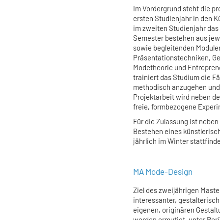
Im Vordergrund steht die p
ersten Studienjahr in den K
im zweiten Studienjahr da
Semester bestehen aus jew
sowie begleitenden Module
Präsentationstechniken, G
Modetheorie und Entreprene
trainiert das Studium die 
methodisch anzugehen und s
Projektarbeit wird neben d
freie, formbezogene Experi
Für die Zulassung ist neben
Bestehen eines künstlerisc
jährlich im Winter stattfinde
MA Mode-Design
Ziel des zweijährigen Mast
interessanter, gestalterisc
eigenen, originären Gestal
werden ermutigt, unter Ber