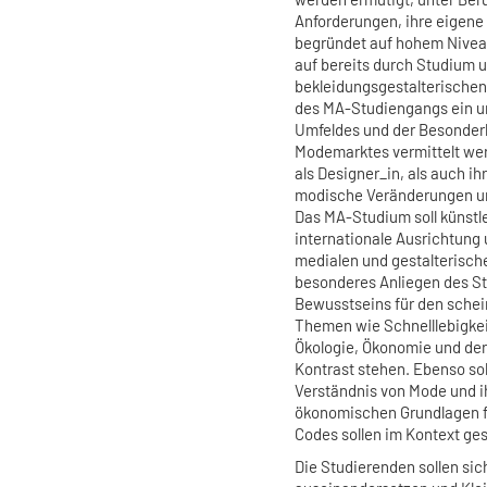
Anforderungen, ihre eigene
begründet auf hohem Niveau
auf bereits durch Studium 
bekleidungsgestalterische
des MA-Studiengangs ein u
Umfeldes und der Besonder
Modemarktes vermittelt wer
als Designer_in, als auch ih
modische Veränderungen u
Das MA-Studium soll künstl
internationale Ausrichtung 
medialen und gestalterisch
besonderes Anliegen des St
Bewusstseins für den sche
Themen wie Schnelllebigkei
Ökologie, Ökonomie und de
Kontrast stehen. Ebenso so
Verständnis von Mode und i
ökonomischen Grundlagen f
Codes sollen im Kontext ge
Die Studierenden sollen si