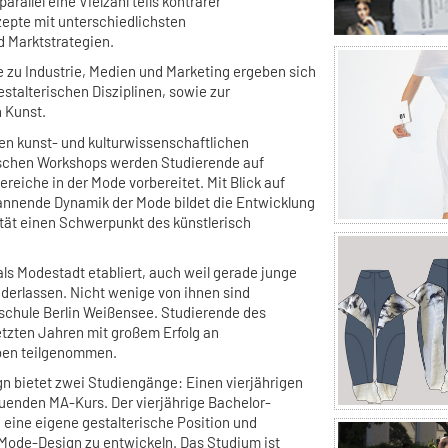
parallel eine Vielzahl teils konträrer
pte mit unterschiedlichsten
d Marktstrategien.
 zu Industrie, Medien und Marketing ergeben sich
estalterischen Disziplinen, sowie zur
n Kunst.
hen kunst- und kulturwissenschaftlichen
schen Workshops werden Studierende auf
ereiche in der Mode vorbereitet. Mit Blick auf
spannende Dynamik der Mode bildet die Entwicklung
ität einen Schwerpunkt des künstlerisch
 als Modestadt etabliert, auch weil gerade junge
ederlassen. Nicht wenige von ihnen sind
schule Berlin Weißensee. Studierende des
etzten Jahren mit großem Erfolg an
rben teilgenommen.
 bietet zwei Studiengänge: Einen vierjährigen
uenden MA-Kurs. Der vierjährige Bachelor-
 eine eigene gestalterische Position und
 Mode-Design zu entwickeln. Das Studium ist