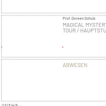
Prof. Doreen Schulz
MAGICAL MYSTER
TOUR / HAUPTST
/ 2013/14
ABWESEN
1
2
3
4
5
→