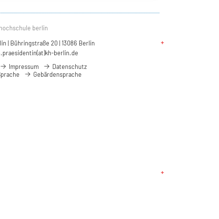
hochschule berlin
n | Bühringstraße 20 | 13086 Berlin
.praesidentin(at)kh-berlin.de
Impressum
Datenschutz
Sprache
Gebärdensprache