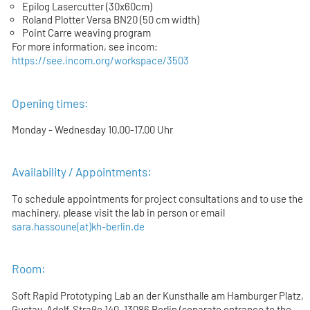
Epilog Lasercutter (30x60cm)
Roland Plotter Versa BN20 (50 cm width)
Point Carre weaving program
For more information, see incom:
https://see.incom.org/workspace/3503
Opening times:
Monday - Wednesday 10.00-17.00 Uhr
Availability / Appointments:
To schedule appointments for project consultations and to use the
machinery, please visit the lab in person or email
sara.hassoune(at)kh-berlin.de
Room:
Soft Rapid Prototyping Lab an der Kunsthalle am Hamburger Platz,
Gustav-Adolf-Straße 140, 13086 Berlin (separate entrance to the