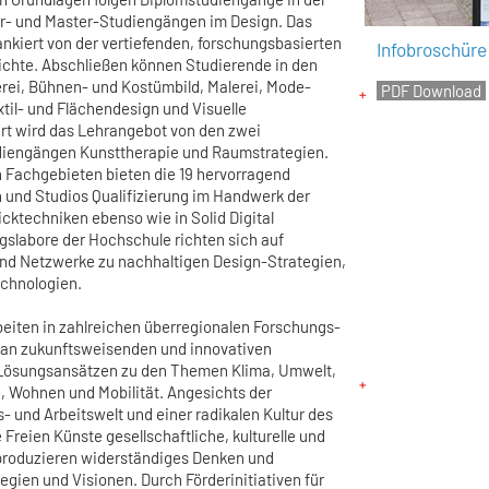
or- und Master-Studiengängen im Design. Das
ankiert von der vertiefenden, forschungsbasierten
Infobroschüre
ichte. Abschließen können Studierende in den
rei, Bühnen- und Kostümbild, Malerei, Mode-
til- und Flächendesign und Visuelle
rt wird das Lehrangebot von den zwei
diengängen Kunsttherapie und Raumstrategien.
 Fachgebieten bieten die 19 hervorragend
 und Studios Qualifizierung im Handwerk der
icktechniken ebenso wie in Solid Digital
gslabore der Hochschule richten sich auf
nd Netzwerke zu nachhaltigen Design-Strategien,
echnologien.
eiten in zahlreichen überregionalen Forschungs-
 an zukunftsweisenden und innovativen
Lösungsansätzen zu den Themen Klima, Umwelt,
e, Wohnen und Mobilität. Angesichts der
 und Arbeitswelt und einer radikalen Kultur des
 Freien Künste gesellschaftliche, kulturelle und
roduzieren widerständiges Denken und
tegien und Visionen. Durch Förderinitiativen für