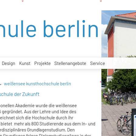
ule berlin
Design
Kunst
Projekte
Stellenangebote
Service
weißensee kunsthochschule berlin
chule der Zukunft
tionellen Akademie wurde die weißensee
6 gegründet. Aus der Lehre und Idee des
ichnet sich die Hochschule durch ihr
ie bietet mehr als 800 Studierende aus dem In- und
erdisziplinäres Grundlagenstudium. Den
en Grundlagen folgen Diplomstudiengänge in der