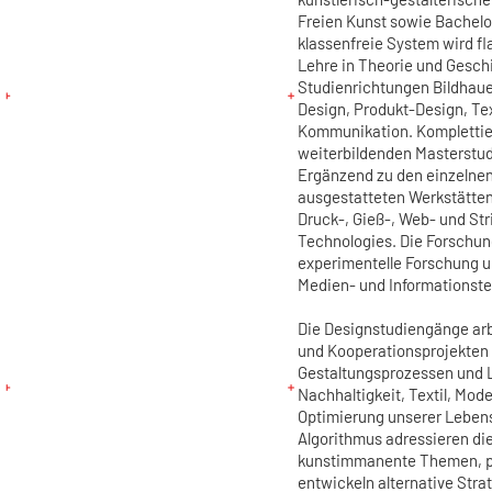
Freien Kunst sowie Bachel
klassenfreie System wird fl
Lehre in Theorie und Gesch
Studienrichtungen Bildhaue
Design, Produkt-Design, Tex
Kommunikation. Komplettie
weiterbildenden Masterstu
Ergänzend zu den einzelnen
ausgestatteten Werkstätten
Druck-, Gieß-, Web- und Str
Technologies. Die Forschun
experimentelle Forschung u
Medien- und Informationst
Die Designstudiengänge arb
und Kooperationsprojekten
Gestaltungsprozessen und 
Nachhaltigkeit, Textil, Mod
Optimierung unserer Lebens-
Algorithmus adressieren die
kunstimmanente Themen, p
entwickeln alternative Stra