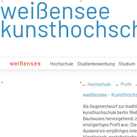
weißensee
zum
Inhalt
kunsthochsch
Hochschule
Studienbewerbung
Studium
Hochschule
Profil
weißensee – Kunsthochs
Als Gegenentwurf zur tradi
kunsthochschule berlin 194
Bauhauses hervorgehend, ze
einzigartiges Profil aus: S
Ausland ein einjähriges int
künstlerisch-gestalterisch