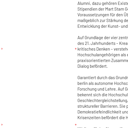
Alumni, dazu gehören Exis
Stipendien der Mart Stam G
Voraussetzungen für den Üb
maßgeblich zur Stärkung d
Entwicklung der Kunst- und 
Auf Grundlage der vier zen
des 21. Jahrhunderts – Krea
kritisches Denken – verste
Hochschulangehörigen als e
praxisorientierten Zusammen
Dialog befördert.
Garantiert durch das Grund
berlin als autonome Hochsc
Forschung und Lehre. Auf G
bekennt sich die Hochschul
Geschlechtergleichstellung
struktureller Barrieren. Si
Demokratiefeindlichkeit und 
Krisenzeiten befördert die 