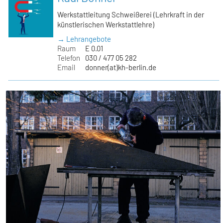
Werkstattleitung Schweißerei (Lehrkraft in der
künstlerischen Werkstattlehre)
→ Lehrangebote
Raum
E 0.01
Telefon
030 / 477 05 282
Email
donner(at)kh-berlin.de