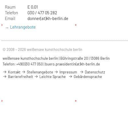
Raum
E 0.01
Telefon
030 / 477 05 282
Email
donner(at)kh-berlin.de
→ Lehrangebote
© 2008 – 2026 weißensee kunsthochschule berlin
weißensee kunsthochschule berlin | Bühringstraße 20 | 13086 Berlin
Telefon: +49(0)30 477 050 |
buero.praesidentin(at)kh-berlin.de
Kontakt
Stellenangebote
Impressum
Datenschutz
Barrierefreiheit
Leichte Sprache
Gebärdensprache