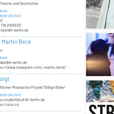
 Theorie und Geschichte
bote
ote (Archiv)
12
 178 2056533
ris(at)kh-berlin.de
. Martin Beck
or
bote
k(at)kh-berlin.de
ps://www.instagram.com/_martin_beck/
oigt
licher Mitarbeiter Projekt "Billige Bilder"
ote (Archiv)
ius.voigt(at)stud.kh-berlin.de
ps://uius.co