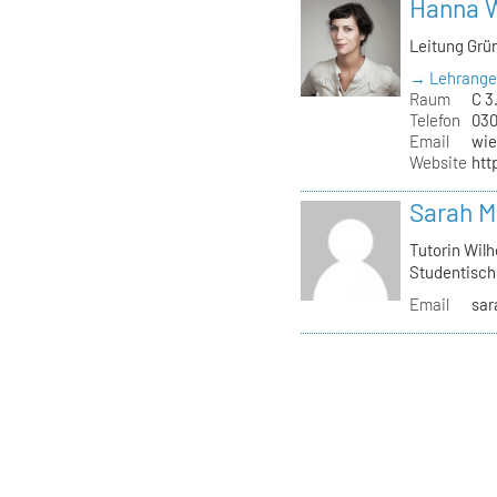
Hanna 
Leitung Grü
→ Lehrange
Raum
C 3.
Telefon
030
Email
wie
Website
htt
Sarah M
Tutorin Wilh
Studentisch
Email
sar