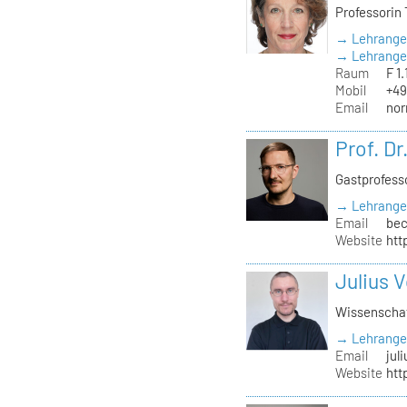
Professorin
→ Lehrange
→ Lehrangeb
Raum
F 1.
Mobil
+49
Email
nor
Prof. Dr
Gastprofess
→ Lehrange
Email
bec
Website
htt
Julius V
Wissenschaft
→ Lehrangeb
Email
jul
Website
htt