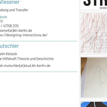
Wiesener
ndung und Transfer
bote
11
 / 47705 370
sener(at)kh-berlin.de
ps://designing-interactions.de/
utschler
elm Klotzek
e Hilfskraft Theorie und Geschichte
ah.mutschler(at)stud.kh-berlin.de