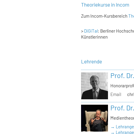
Theoriekurse in Incom
Zum Incom-Kursbereich
Th
>
DiGiTal
: Berliner Hochsc
Künstlerinnen
Lehrende
Prof. Dr
Honorarprof
Email
chr
Prof. Dr
Medientheor
→ Lehrange
→ Lehrangeb