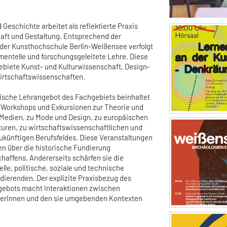
Geschichte arbeitet als reflektierte Praxis
aft und Gestaltung. Entsprechend der
n der Kunsthochschule Berlin-Weißensee verfolgt
mentelle und forschungsgeleitete Lehre. Diese
lgebiete Kunst- und Kulturwissenschaft, Design-
irtschaftswissenschaften.
rische Lehrangebot des Fachgebiets beinhaltet
 Workshops und Exkursionen zur Theorie und
 Medien, zu Mode und Design, zu europäischen
uren, zu wirtschaftswissenschaftlichen und
zukünftigen Berufsfeldes. Diese Veranstaltungen
en über die historische Fundierung
haffens. Andererseits schärfen sie die
lle, politische, soziale und technische
dierenden. Der explizite Praxisbezug des
gebots macht Interaktionen zwischen
nerInnen und den sie umgebenden Kontexten