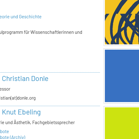
eorie und Geschichte
hulprogramm für Wissenschaftlerinnen und
. Christian Donle
essor
istian(at)donle.org
. Knut Ebeling
ie und Ästhetik, Fachgebietssprecher
bote
ote (Archiv)