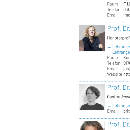
Raum
F 1.
Telefon
030
Email
imo
Prof. D
Honorarprof
→ Lehrange
→ Lehrangeb
Raum
Kun
Telefon
017
Email
jas
Website
htt
Prof. Dr
Gastprofesso
→ Lehrange
Email
bri
Prof. Dr