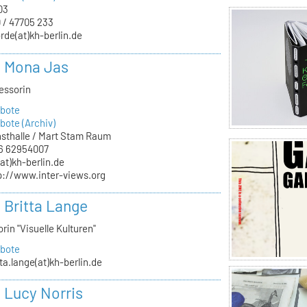
03
 / 47705 233
rde(at)kh-berlin.de
r. Mona Jas
essorin
bote
ote (Archiv)
sthalle / Mart Stam Raum
6 62954007
(at)kh-berlin.de
p://www.inter-views.org
. Britta Lange
rin "Visuelle Kulturen"
bote
tta.lange(at)kh-berlin.de
. Lucy Norris