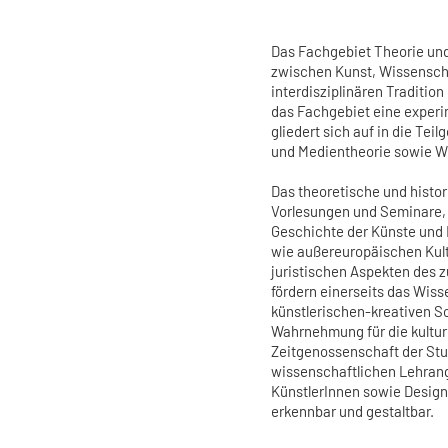
Das Fachgebiet Theorie und 
zwischen Kunst, Wissensch
interdisziplinären Traditio
das Fachgebiet eine experi
gliedert sich auf in die Tei
und Medientheorie sowie W
Das theoretische und histo
Vorlesungen und Seminare,
Geschichte der Künste und
wie außereuropäischen Kult
juristischen Aspekten des 
fördern einerseits das Wiss
künstlerischen-kreativen Sc
Wahrnehmung für die kulture
Zeitgenossenschaft der Stu
wissenschaftlichen Lehran
KünstlerInnen sowie Desig
erkennbar und gestaltbar.