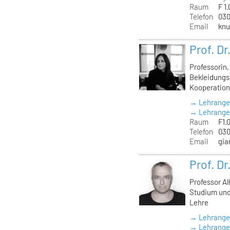
Raum
F 1.
Telefon
030
Email
knu
Prof. D
Professorin
Bekleidungss
Kooperation
→ Lehrange
→ Lehrangeb
Raum
F1.
Telefon
030
Email
gia
Prof. D
Professor Al
Studium und
Lehre
→ Lehrange
→ Lehrangeb