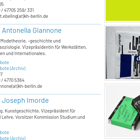
05
 / 47705 259/ 331
t.ebeling(at)kh-berlin.de
r. Antonella Giannone
, Modetheorie, -geschichte und
oziologie. Vizepräsidentin für Werkstätten,
en und Internationales.
bote
ote (Archiv)
07
 / 4770 5364
nnone(at)kh-berlin.de
r. Joseph Imorde
lg. Kunstgeschichte, Vizepräsident für
 Lehre, Vorsitzer Kommission Studium und
bote
ote (Archiv)