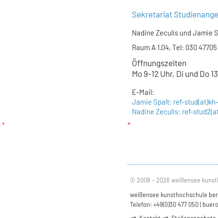
Sekretariat Studienang
Nadine Zeculis und Jamie S
Raum A 1.04, Tel: 030 47705
Öffnungszeiten
Mo 9-12 Uhr, Di und Do 1
E-Mail:
Jamie Spalt: ref-stud(at)kh
Nadine Zeculis: ref-stud2(a
© 2008 – 2026 weißensee kunst
weißensee kunsthochschule berli
Telefon: +49(0)30 477 050 |
buero