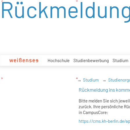
Rückmeldun
zum
Inhalt
Hochschule
Studienbewerbung
Studium
Studium
Studienorg
Rückmeldung ins komm
Bitte melden Sie sich jewei
zurück. Ihre persönliche R
in CampusCore:
https://cms.kh-berlin.de/a