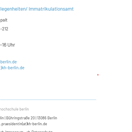
elegenheiten/ Immatrikulationsamt
palt
 -212
3-16 Uhr
-berlin.de
t)kh-berlin.de
hochschule berlin
n | Bühringstraße 20 | 13086 Berlin
.praesidentin(at)kh-berlin.de