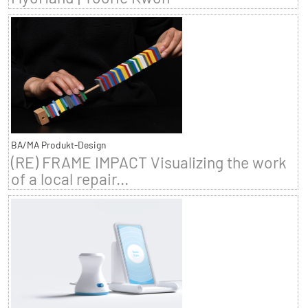
BA/MA Produkt-Design
(RE) FRAME IMPACT Visualizing the work
of a local repair...