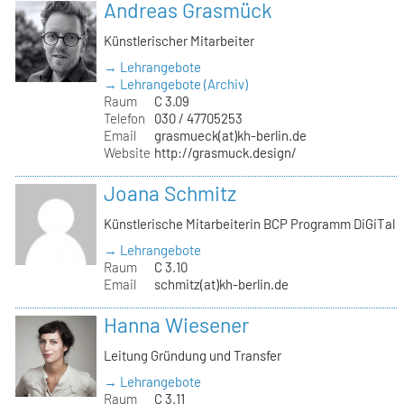
Andreas Grasmück
Künstlerischer Mitarbeiter
→ Lehrangebote
→ Lehrangebote (Archiv)
Raum
C 3.09
Telefon
030 / 47705253
Email
grasmueck(at)kh-berlin.de
Website
http://grasmuck.design/
Joana Schmitz
Künstlerische Mitarbeiterin BCP Programm DiGiTal
→ Lehrangebote
Raum
C 3.10
Email
schmitz(at)kh-berlin.de
Hanna Wiesener
Leitung Gründung und Transfer
→ Lehrangebote
Raum
C 3.11