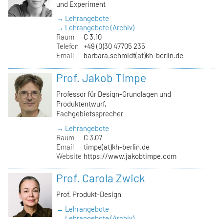
und Experiment
→ Lehrangebote
→ Lehrangebote (Archiv)
Raum
C 3.10
Telefon
+49 (0)30 47705 235
Email
barbara.schmidt(at)kh-berlin.de
Prof. Jakob Timpe
Professor für Design-Grundlagen und
Produktentwurf,
Fachgebietssprecher
→ Lehrangebote
Raum
C 3.07
Email
timpe(at)kh-berlin.de
Website
https://www.jakobtimpe.com
Prof. Carola Zwick
Prof. Produkt-Design
→ Lehrangebote
→ Lehrangebote (Archiv)