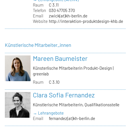
Raum
C 3.11
Telefon
030 47705 370
Email
zwick(at)kh-berlin.de
Website
http://interaktion-produktdesign-khb.de
Künstlerische Mitarbeiter_innen
Mareen Baumeister
Künsterlische Mitarbeiterin Produkt-Design |
greenlab
Raum
C 3.10
Clara Sofia Fernandez
Künstlerische Mitarbeiterin, Qualifikationsstelle
→ Lehrangebote
Email
fernandez(at)kh-berlin.de