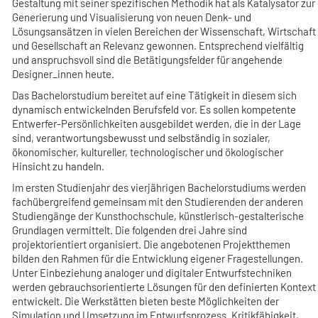
Gestaltung mit seiner spezifischen Methodik hat als Katalysator zur
Generierung und Visualisierung von neuen Denk- und
Lösungsansätzen in vielen Bereichen der Wissenschaft, Wirtschaft
und Gesellschaft an Relevanz gewonnen. Entsprechend vielfältig
und anspruchsvoll sind die Betätigungsfelder für angehende
Designer_innen heute.
Das Bachelorstudium bereitet auf eine Tätigkeit in diesem sich
dynamisch entwickelnden Berufsfeld vor. Es sollen kompetente
Entwerfer-Persönlichkeiten ausgebildet werden, die in der Lage
sind, verantwortungsbewusst und selbständig in sozialer,
ökonomischer, kultureller, technologischer und ökologischer
Hinsicht zu handeln.
Im ersten Studienjahr des vierjährigen Bachelorstudiums werden
fachübergreifend gemeinsam mit den Studierenden der anderen
Studiengänge der Kunsthochschule, künstlerisch-gestalterische
Grundlagen vermittelt. Die folgenden drei Jahre sind
projektorientiert organisiert. Die angebotenen Projektthemen
bilden den Rahmen für die Entwicklung eigener Fragestellungen.
Unter Einbeziehung analoger und digitaler Entwurfstechniken
werden gebrauchsorientierte Lösungen für den definierten Kontext
entwickelt. Die Werkstätten bieten beste Möglichkeiten der
Simulation und Umsetzung im Entwurfsprozess. Kritikfähigkeit,