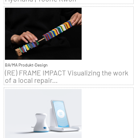
BA/MA Produkt-Design
(RE) FRAME IMPACT Visualizing the work
of a local repair...