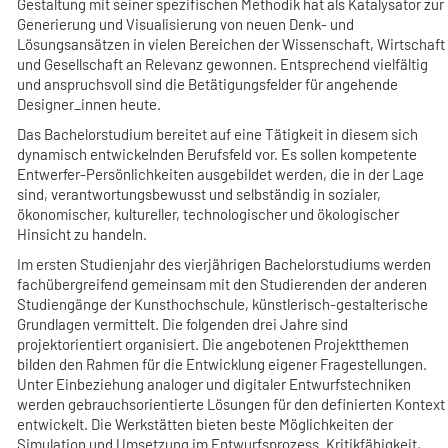
Gestaltung mit seiner spezifischen Methodik hat als Katalysator zur
Generierung und Visualisierung von neuen Denk- und
Lösungsansätzen in vielen Bereichen der Wissenschaft, Wirtschaft
und Gesellschaft an Relevanz gewonnen. Entsprechend vielfältig
und anspruchsvoll sind die Betätigungsfelder für angehende
Designer_innen heute.
Das Bachelorstudium bereitet auf eine Tätigkeit in diesem sich
dynamisch entwickelnden Berufsfeld vor. Es sollen kompetente
Entwerfer-Persönlichkeiten ausgebildet werden, die in der Lage
sind, verantwortungsbewusst und selbständig in sozialer,
ökonomischer, kultureller, technologischer und ökologischer
Hinsicht zu handeln.
Im ersten Studienjahr des vierjährigen Bachelorstudiums werden
fachübergreifend gemeinsam mit den Studierenden der anderen
Studiengänge der Kunsthochschule, künstlerisch-gestalterische
Grundlagen vermittelt. Die folgenden drei Jahre sind
projektorientiert organisiert. Die angebotenen Projektthemen
bilden den Rahmen für die Entwicklung eigener Fragestellungen.
Unter Einbeziehung analoger und digitaler Entwurfstechniken
werden gebrauchsorientierte Lösungen für den definierten Kontext
entwickelt. Die Werkstätten bieten beste Möglichkeiten der
Simulation und Umsetzung im Entwurfsprozess. Kritikfähigkeit,