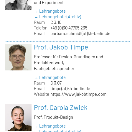
und Experiment
→ Lehrangebote
→ Lehrangebote (Archiv)
Raum
C 3.10
Telefon
+49 (0)30 47705 235
Email
barbara.schmidt(at)kh-berlin.de
Prof. Jakob Timpe
Professor für Design-Grundlagen und
Produktentwurf,
Fachgebietssprecher
→ Lehrangebote
Raum
C 3.07
Email
timpe(at)kh-berlin.de
Website
https://www.jakobtimpe.com
Prof. Carola Zwick
Prof. Produkt-Design
→ Lehrangebote
→ Lehrangebote (Archiv)