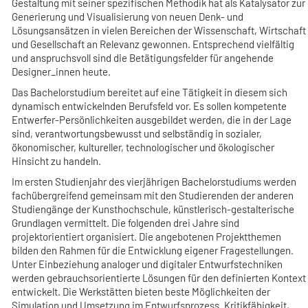
Gestaltung mit seiner spezifischen Methodik hat als Katalysator zur
Generierung und Visualisierung von neuen Denk- und
Lösungsansätzen in vielen Bereichen der Wissenschaft, Wirtschaft
und Gesellschaft an Relevanz gewonnen. Entsprechend vielfältig
und anspruchsvoll sind die Betätigungsfelder für angehende
Designer_innen heute.
Das Bachelorstudium bereitet auf eine Tätigkeit in diesem sich
dynamisch entwickelnden Berufsfeld vor. Es sollen kompetente
Entwerfer-Persönlichkeiten ausgebildet werden, die in der Lage
sind, verantwortungsbewusst und selbständig in sozialer,
ökonomischer, kultureller, technologischer und ökologischer
Hinsicht zu handeln.
Im ersten Studienjahr des vierjährigen Bachelorstudiums werden
fachübergreifend gemeinsam mit den Studierenden der anderen
Studiengänge der Kunsthochschule, künstlerisch-gestalterische
Grundlagen vermittelt. Die folgenden drei Jahre sind
projektorientiert organisiert. Die angebotenen Projektthemen
bilden den Rahmen für die Entwicklung eigener Fragestellungen.
Unter Einbeziehung analoger und digitaler Entwurfstechniken
werden gebrauchsorientierte Lösungen für den definierten Kontext
entwickelt. Die Werkstätten bieten beste Möglichkeiten der
Simulation und Umsetzung im Entwurfsprozess. Kritikfähigkeit,