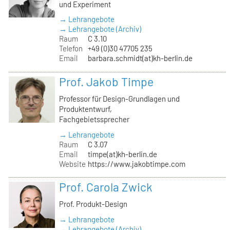
und Experiment
→ Lehrangebote
→ Lehrangebote (Archiv)
Raum
C 3.10
Telefon
+49 (0)30 47705 235
Email
barbara.schmidt(at)kh-berlin.de
Prof. Jakob Timpe
Professor für Design-Grundlagen und
Produktentwurf,
Fachgebietssprecher
→ Lehrangebote
Raum
C 3.07
Email
timpe(at)kh-berlin.de
Website
https://www.jakobtimpe.com
Prof. Carola Zwick
Prof. Produkt-Design
→ Lehrangebote
→ Lehrangebote (Archiv)