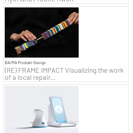
BA/MA Produkt-Design
(RE) FRAME IMPACT Visualizing the work
of a local repair...