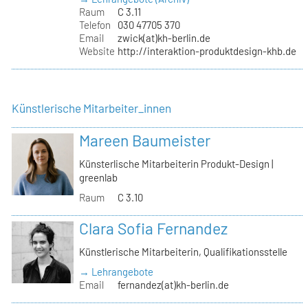
Raum
C 3.11
Telefon
030 47705 370
Email
zwick(at)kh-berlin.de
Website
http://interaktion-produktdesign-khb.de
Künstlerische Mitarbeiter_innen
Mareen Baumeister
Künsterlische Mitarbeiterin Produkt-Design |
greenlab
Raum
C 3.10
Clara Sofia Fernandez
Künstlerische Mitarbeiterin, Qualifikationsstelle
→ Lehrangebote
Email
fernandez(at)kh-berlin.de