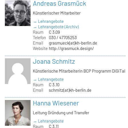
Andreas Grasmück
Künstlerischer Mitarbeiter
→ Lehrangebote
→ Lehrangebote (Archiv)
Raum
C 3.09
Telefon
030 / 47705253
Email
grasmueck(at)kh-berlin.de
Website
http://grasmuck.design/
Joana Schmitz
Künstlerische Mitarbeiterin BCP Programm DiGiTal
→ Lehrangebote
Raum
C 3.10
Email
schmitz(at)kh-berlin.de
Hanna Wiesener
Leitung Gründung und Transfer
→ Lehrangebote
Raum
C 3.11