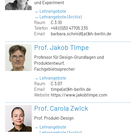
und Experiment
→ Lehrangebote
→ Lehrangebote (Archiv)
Raum
C 3.10
Telefon
+49 (0)30 47705 235
Email
barbara.schmidt(at)kh-berlin.de
Prof. Jakob Timpe
Professor für Design-Grundlagen und
Produktentwurf,
Fachgebietssprecher
→ Lehrangebote
Raum
C 3.07
Email
timpe(at)kh-berlin.de
Website
https://www.jakobtimpe.com
Prof. Carola Zwick
Prof. Produkt-Design
→ Lehrangebote
→ Lehrangebote (Archiv)