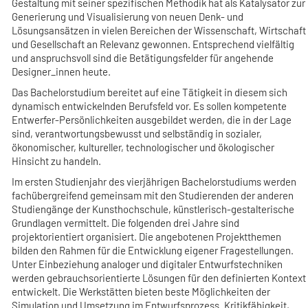
Gestaltung mit seiner spezifischen Methodik hat als Katalysator zur
Generierung und Visualisierung von neuen Denk- und
Lösungsansätzen in vielen Bereichen der Wissenschaft, Wirtschaft
und Gesellschaft an Relevanz gewonnen. Entsprechend vielfältig
und anspruchsvoll sind die Betätigungsfelder für angehende
Designer_innen heute.
Das Bachelorstudium bereitet auf eine Tätigkeit in diesem sich
dynamisch entwickelnden Berufsfeld vor. Es sollen kompetente
Entwerfer-Persönlichkeiten ausgebildet werden, die in der Lage
sind, verantwortungsbewusst und selbständig in sozialer,
ökonomischer, kultureller, technologischer und ökologischer
Hinsicht zu handeln.
Im ersten Studienjahr des vierjährigen Bachelorstudiums werden
fachübergreifend gemeinsam mit den Studierenden der anderen
Studiengänge der Kunsthochschule, künstlerisch-gestalterische
Grundlagen vermittelt. Die folgenden drei Jahre sind
projektorientiert organisiert. Die angebotenen Projektthemen
bilden den Rahmen für die Entwicklung eigener Fragestellungen.
Unter Einbeziehung analoger und digitaler Entwurfstechniken
werden gebrauchsorientierte Lösungen für den definierten Kontext
entwickelt. Die Werkstätten bieten beste Möglichkeiten der
Simulation und Umsetzung im Entwurfsprozess. Kritikfähigkeit,