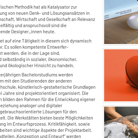
fischen Methodik hat als Katalysator zur
rung von neuen Denk- und Lösungsansätzen in
nschaft, Wirtschaft und Gesellschaft an Relevanz
lfältig und anspruchsvoll sind die
hende Designer_innen heute.
et auf eine Tätigkeit in diesem sich dynamisch
r. Es sollen kompetente Entwerfer-
t werden, die in der Lage sind,
selbständig in sozialer, ökonomischer,
r und ökologischer Hinsicht zu handeln.
vierjährigen Bachelorstudiums werden
m mit den Studierenden der anderen
schule, künstlerisch-gestalterische Grundlagen
ei Jahre sind projektorientiert organisiert. Die
 bilden den Rahmen für die Entwicklung eigener
eziehung analoger und digitaler
gebrauchsorientierte Lösungen für den
elt. Die Werkstätten bieten beste Möglichkeiten
ng im Entwurfsprozess. Kritikfähigkeit, sowie
eiten sind wichtige Aspekte der Projektarbeit.
dteilen „Konzeption und Entwurf“ werden