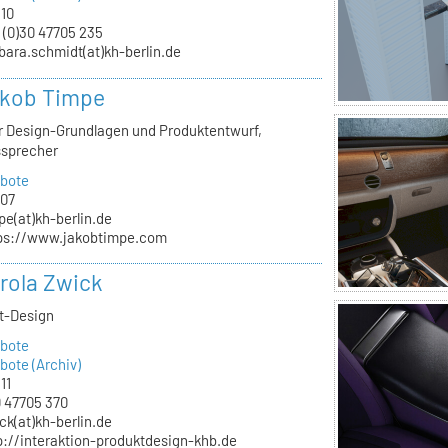
.10
 (0)30 47705 235
bara.schmidt(at)kh-berlin.de
akob Timpe
ür Design-Grundlagen und Produktentwurf,
ssprecher
bote
.07
pe(at)kh-berlin.de
ps://www.jakobtimpe.com
arola Zwick
kt-Design
bote
ote (Archiv)
11
 47705 370
ck(at)kh-berlin.de
p://interaktion-produktdesign-khb.de