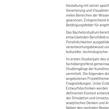
Gestaltung mit seiner spezi
Generierung und Visualisie
vielen Bereichen der Wisse
gewonnen. Entsprechend vie
Betätigungsfelder für ange
Das Bachelorstudium bereit
entwickelnden Berufsfeld vo
Persönlichkeiten ausgebilde
verantwortungsbewusst und 
kultureller, technologische
Im ersten Studienjahr des 
fachübergreifend gemeinsa
Studiengänge der Kunsthoch
vermittelt. Die folgenden dr
angebotenen Projektthemen
Fragestellungen. Unter Einb
Entwurfstechniken werden 
definierten Kontext entwick
der Simulation und Umsetzu
analytisches Denken und Arb
Neben den zentralen Bestan