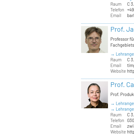
Raum
C 3
Telefon
+49
Email
bar
Prof. J
Professor f
Fachgebiet
→ Lehrange
Raum
C 3
Email
tim
Website
htt
Prof. C
Prof. Produ
→ Lehrange
→ Lehrangeb
Raum
C 3.
Telefon
030
Email
zwi
Website
htt