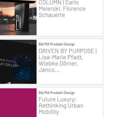
COLUMN | Carlo
Melerski, Florence
Schauerte
BA/MA Produkt-Design
DRIVEN BY PURPOSE |
Lisa-Marie Pfadt,
Wiebke Dörner,
Janco...
BA/MA Produkt-Design
Future Luxury:
Rethinking Urban
Mobility