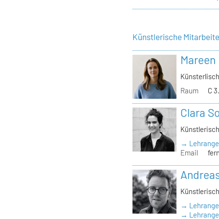
Künstlerische Mitarbeit
Mareen
Künsterlisch
Raum
C 3
Clara S
Künstlerisch
→ Lehrange
Email
fer
Andrea
Künstlerisch
→ Lehrange
→ Lehrangeb