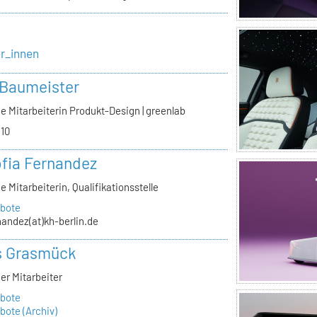
er_innen
 Baumeister
e Mitarbeiterin Produkt-Design | greenlab
.10
ofia Fernandez
e Mitarbeiterin, Qualifikationsstelle
bote
nandez(at)kh-berlin.de
s Grasmück
er Mitarbeiter
bote
ote (Archiv)