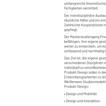
umfangreiche theoretische
Fertigkeiten vermittelt.
Der interdisziplinäre Aust
räumliche Nähe und ein ent
Zahlreiche Kooperationen m
gepflegt.
Der Masterstudiengang Prod
befähigen, ihre eigene gest
weiter zu entwickeln, um k
umfassend und nachhaltig 
Das Ziel ist, die eigene g
verschiedener Disziplinen 
individuell zu vervollkomm
Produkt-Design sollen in de
Entwicklungsarbeiten zu lei
Weißenseer Studienmodell b
Produkt-Design:
• Design und Mobilität
• Design und Interaktion