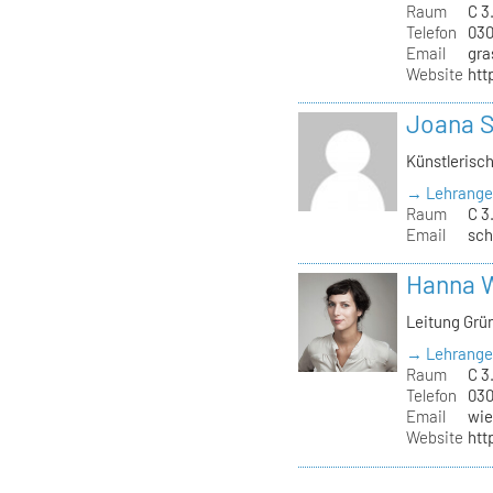
Raum
C 3
Telefon
030
Email
gra
Website
htt
Joana 
Künstlerisc
→ Lehrange
Raum
C 3
Email
sch
Hanna 
Leitung Grü
→ Lehrange
Raum
C 3.
Telefon
030
Email
wie
Website
htt