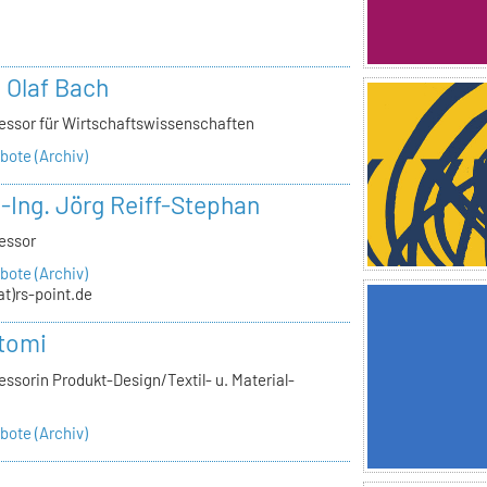
n
. Olaf Bach
essor für Wirtschaftswissenschaften
ote (Archiv)
.-Ing. Jörg Reiff-Stephan
essor
ote (Archiv)
(at)rs-point.de
tomi
ssorin Produkt-Design/Textil- u. Material-
ote (Archiv)