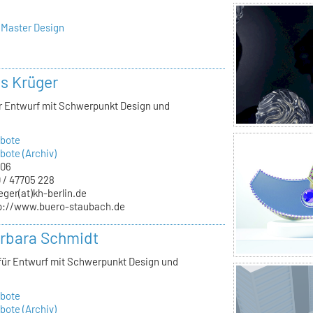
 Master Design
ls Krüger
ür Entwurf mit Schwerpunkt Design und
bote
ote (Archiv)
.06
 / 47705 228
eger(at)kh-berlin.de
p://www.buero-staubach.de
arbara Schmidt
 für Entwurf mit Schwerpunkt Design und
bote
ote (Archiv)