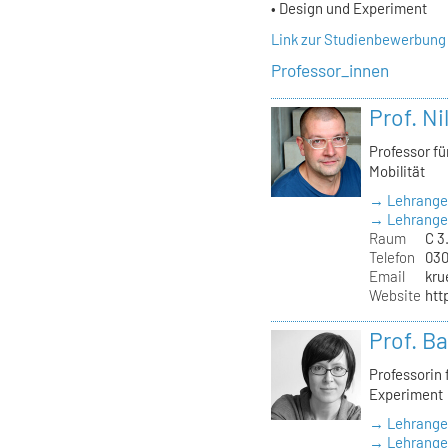
• Design und Experiment
Link zur Studienbewerbung
Professor_innen
Prof. Ni
Professor f
Mobilität
→ Lehrange
→ Lehrangeb
Raum
C 3
Telefon
030
Email
kru
Website
htt
Prof. B
Professorin
Experiment
→ Lehrange
→ Lehrangeb