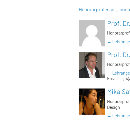
Honorarprofessor_inne
Prof. Dr
Honorarprof
→ Lehrangeb
Prof. Dr
Honorarprof
→ Lehrangeb
Email
jrs
Mika Sa
Honorarprofe
Design
→ Lehrangeb