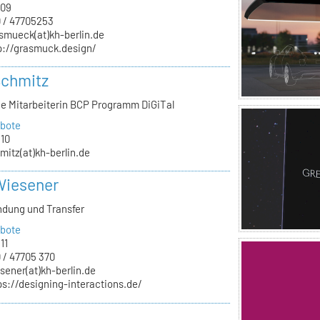
.09
 / 47705253
smueck(at)kh-berlin.de
p://grasmuck.design/
Schmitz
he Mitarbeiterin BCP Programm DiGiTal
bote
.10
mitz(at)kh-berlin.de
Wiesener
ndung und Transfer
bote
11
 / 47705 370
sener(at)kh-berlin.de
ps://designing-interactions.de/