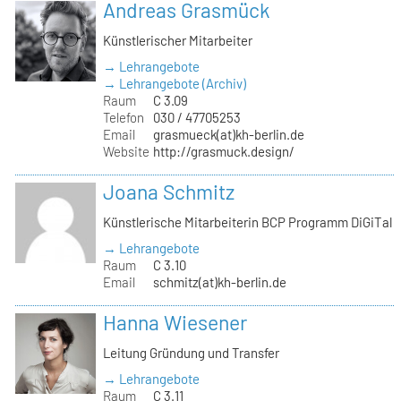
Andreas Grasmück
Künstlerischer Mitarbeiter
→ Lehrangebote
→ Lehrangebote (Archiv)
Raum
C 3.09
Telefon
030 / 47705253
Email
grasmueck(at)kh-berlin.de
Website
http://grasmuck.design/
Joana Schmitz
Künstlerische Mitarbeiterin BCP Programm DiGiTal
→ Lehrangebote
Raum
C 3.10
Email
schmitz(at)kh-berlin.de
Hanna Wiesener
Leitung Gründung und Transfer
→ Lehrangebote
Raum
C 3.11