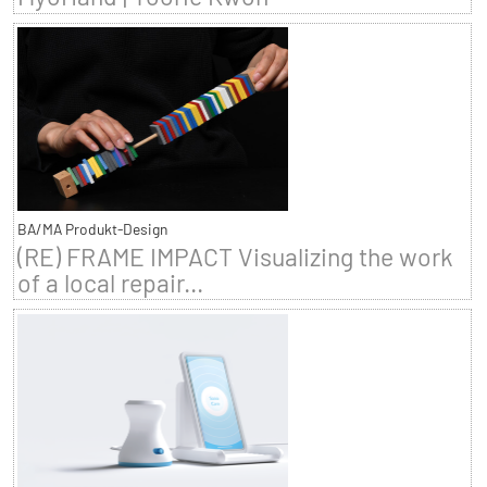
BA/MA Produkt-Design
(RE) FRAME IMPACT Visualizing the work
of a local repair...