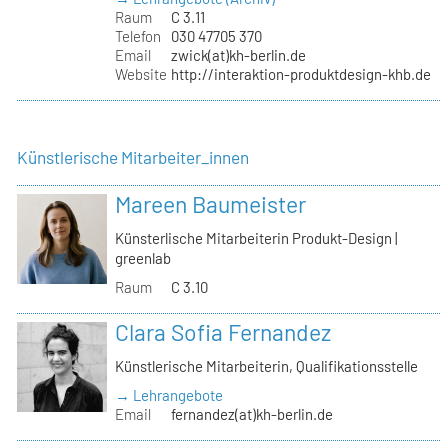
Raum
C 3.11
Telefon
030 47705 370
Email
zwick(at)kh-berlin.de
Website
http://interaktion-produktdesign-khb.de
Künstlerische Mitarbeiter_innen
Mareen Baumeister
Künsterlische Mitarbeiterin Produkt-Design |
greenlab
Raum
C 3.10
Clara Sofia Fernandez
Künstlerische Mitarbeiterin, Qualifikationsstelle
→ Lehrangebote
Email
fernandez(at)kh-berlin.de