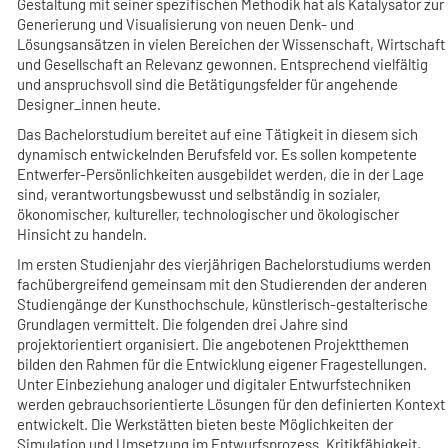
Gestaltung mit seiner spezifischen Methodik hat als Katalysator zur
Generierung und Visualisierung von neuen Denk- und
Lösungsansätzen in vielen Bereichen der Wissenschaft, Wirtschaft
und Gesellschaft an Relevanz gewonnen. Entsprechend vielfältig
und anspruchsvoll sind die Betätigungsfelder für angehende
Designer_innen heute.
Das Bachelorstudium bereitet auf eine Tätigkeit in diesem sich
dynamisch entwickelnden Berufsfeld vor. Es sollen kompetente
Entwerfer-Persönlichkeiten ausgebildet werden, die in der Lage
sind, verantwortungsbewusst und selbständig in sozialer,
ökonomischer, kultureller, technologischer und ökologischer
Hinsicht zu handeln.
Im ersten Studienjahr des vierjährigen Bachelorstudiums werden
fachübergreifend gemeinsam mit den Studierenden der anderen
Studiengänge der Kunsthochschule, künstlerisch-gestalterische
Grundlagen vermittelt. Die folgenden drei Jahre sind
projektorientiert organisiert. Die angebotenen Projektthemen
bilden den Rahmen für die Entwicklung eigener Fragestellungen.
Unter Einbeziehung analoger und digitaler Entwurfstechniken
werden gebrauchsorientierte Lösungen für den definierten Kontext
entwickelt. Die Werkstätten bieten beste Möglichkeiten der
Simulation und Umsetzung im Entwurfsprozess. Kritikfähigkeit,