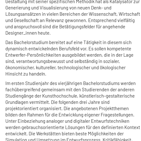
Gestaltung mit seiner spezifischen Methodik hat als Katalysator zur
Generierung und Visualisierung von neuen Denk- und
Lösungsansätzen in vielen Bereichen der Wissenschaft, Wirtschaft
und Gesellschaft an Relevanz gewonnen. Entsprechend vielfältig
und anspruchsvoll sind die Betätigungsfelder für angehende
Designer_innen heute.
Das Bachelorstudium bereitet auf eine Tätigkeit in diesem sich
dynamisch entwickelnden Berufsfeld vor. Es sollen kompetente
Entwerfer-Persönlichkeiten ausgebildet werden, die in der Lage
sind, verantwortungsbewusst und selbständig in sozialer,
ökonomischer, kultureller, technologischer und ökologischer
Hinsicht zu handeln.
Im ersten Studienjahr des vierjährigen Bachelorstudiums werden
fachübergreifend gemeinsam mit den Studierenden der anderen
Studiengänge der Kunsthochschule, künstlerisch-gestalterische
Grundlagen vermittelt. Die folgenden drei Jahre sind
projektorientiert organisiert. Die angebotenen Projektthemen
bilden den Rahmen für die Entwicklung eigener Fragestellungen.
Unter Einbeziehung analoger und digitaler Entwurfstechniken
werden gebrauchsorientierte Lösungen für den definierten Kontext
entwickelt. Die Werkstätten bieten beste Möglichkeiten der
Simulation und Umsetzung im Entwurfsprozess. Kritikfähigkeit,