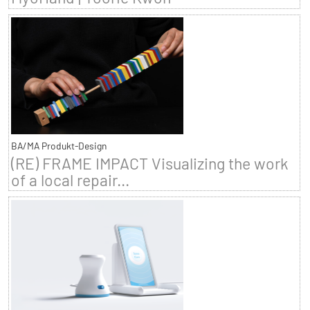
BA/MA Produkt-Design
(RE) FRAME IMPACT Visualizing the work
of a local repair...