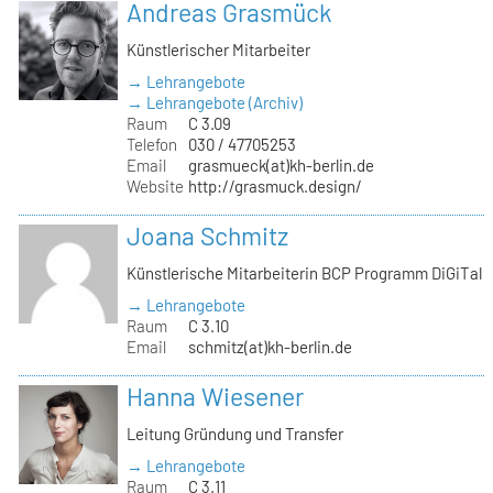
Andreas Grasmück
Künstlerischer Mitarbeiter
→ Lehrangebote
→ Lehrangebote (Archiv)
Raum
C 3.09
Telefon
030 / 47705253
Email
grasmueck(at)kh-berlin.de
Website
http://grasmuck.design/
Joana Schmitz
Künstlerische Mitarbeiterin BCP Programm DiGiTal
→ Lehrangebote
Raum
C 3.10
Email
schmitz(at)kh-berlin.de
Hanna Wiesener
Leitung Gründung und Transfer
→ Lehrangebote
Raum
C 3.11