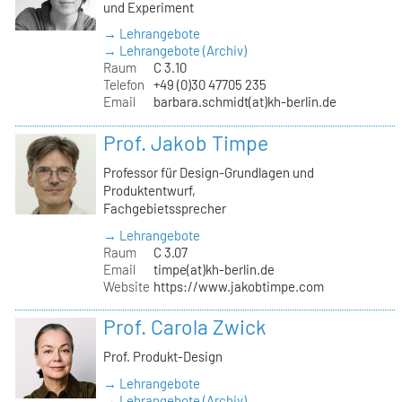
und Experiment
→ Lehrangebote
→ Lehrangebote (Archiv)
Raum
C 3.10
Telefon
+49 (0)30 47705 235
Email
barbara.schmidt(at)kh-berlin.de
Prof. Jakob Timpe
Professor für Design-Grundlagen und
Produktentwurf,
Fachgebietssprecher
→ Lehrangebote
Raum
C 3.07
Email
timpe(at)kh-berlin.de
Website
https://www.jakobtimpe.com
Prof. Carola Zwick
Prof. Produkt-Design
→ Lehrangebote
→ Lehrangebote (Archiv)