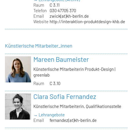
Raum
C 3.11
Telefon
030 47705 370
Email
zwick(at)kh-berlin.de
Website
http://interaktion-produktdesign-khb.de
Künstlerische Mitarbeiter_innen
Mareen Baumeister
Künsterlische Mitarbeiterin Produkt-Design |
greenlab
Raum
C 3.10
Clara Sofia Fernandez
Künstlerische Mitarbeiterin, Qualifikationsstelle
→ Lehrangebote
Email
fernandez(at)kh-berlin.de