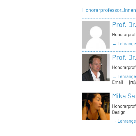
Honorarprofessor_inne
Prof. Dr
Honorarprof
→ Lehrangeb
Prof. Dr
Honorarprof
→ Lehrangeb
Email
jrs
Mika Sa
Honorarprofe
Design
→ Lehrangeb