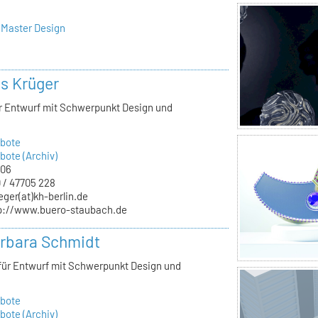
 Master Design
ls Krüger
ür Entwurf mit Schwerpunkt Design und
bote
ote (Archiv)
.06
 / 47705 228
eger(at)kh-berlin.de
p://www.buero-staubach.de
arbara Schmidt
 für Entwurf mit Schwerpunkt Design und
bote
ote (Archiv)