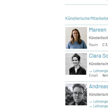
Künstlerische Mitarbeit
Mareen
Künsterlisch
Raum
C 3
Clara S
Künstlerisch
→ Lehrange
Email
fer
Andrea
Künstlerisch
→ Lehrange
→ Lehrangeb