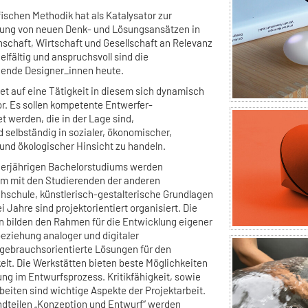
fischen Methodik hat als Katalysator zur
rung von neuen Denk- und Lösungsansätzen in
nschaft, Wirtschaft und Gesellschaft an Relevanz
lfältig und anspruchsvoll sind die
hende Designer_innen heute.
et auf eine Tätigkeit in diesem sich dynamisch
r. Es sollen kompetente Entwerfer-
t werden, die in der Lage sind,
selbständig in sozialer, ökonomischer,
r und ökologischer Hinsicht zu handeln.
vierjährigen Bachelorstudiums werden
m mit den Studierenden der anderen
schule, künstlerisch-gestalterische Grundlagen
ei Jahre sind projektorientiert organisiert. Die
 bilden den Rahmen für die Entwicklung eigener
eziehung analoger und digitaler
gebrauchsorientierte Lösungen für den
elt. Die Werkstätten bieten beste Möglichkeiten
ng im Entwurfsprozess. Kritikfähigkeit, sowie
eiten sind wichtige Aspekte der Projektarbeit.
dteilen „Konzeption und Entwurf“ werden