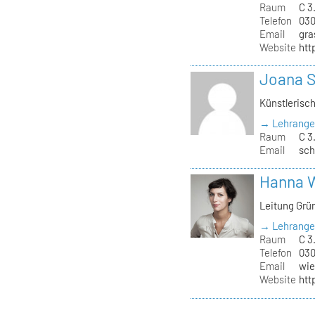
Raum
C 3
Telefon
030
Email
gra
Website
htt
Joana 
Künstlerisc
→ Lehrange
Raum
C 3
Email
sch
Hanna 
Leitung Grü
→ Lehrange
Raum
C 3.
Telefon
030
Email
wie
Website
htt