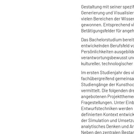
Gestaltung mit seiner spezi
Generierung und Visualisie
vielen Bereichen der Wisse
gewonnen. Entsprechend vie
Betätigungsfelder für ange
Das Bachelorstudium bereit
entwickelnden Berufsfeld vo
Persönlichkeiten ausgebilde
verantwortungsbewusst und 
kultureller, technologische
Im ersten Studienjahr des 
fachübergreifend gemeinsa
Studiengänge der Kunsthoch
vermittelt. Die folgenden dr
angebotenen Projektthemen
Fragestellungen. Unter Einb
Entwurfstechniken werden 
definierten Kontext entwick
der Simulation und Umsetzu
analytisches Denken und Arb
Neben den zentralen Bestan