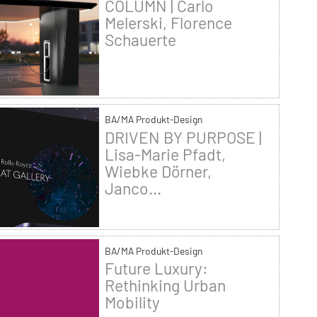
COLUMN | Carlo
Melerski, Florence
Schauerte
BA/MA Produkt-Design
DRIVEN BY PURPOSE |
Lisa-Marie Pfadt,
Wiebke Dörner,
Janco...
BA/MA Produkt-Design
Future Luxury:
Rethinking Urban
Mobility