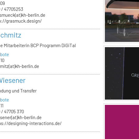
.09
 / 47705253
smueck(at)kh-berlin.de
p://grasmuck.design/
Schmitz
he Mitarbeiterin BCP Programm DiGiTal
bote
.10
mitz(at)kh-berlin.de
Wiesener
ndung und Transfer
bote
11
 / 47705 370
sener(at)kh-berlin.de
ps://designing-interactions.de/