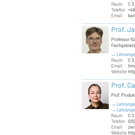
Raum
C 3
Telefon
+49
Email
bar
Prof. J
Professor f
Fachgebiet
→ Lehrange
Raum
C 3
Email
tim
Website
htt
Prof. C
Prof. Produ
→ Lehrange
→ Lehrangeb
Raum
C 3.
Telefon
030
Email
zwi
Website
htt