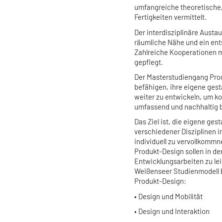
umfangreiche theoretische
Fertigkeiten vermittelt.
Der interdisziplinäre Aust
räumliche Nähe und ein ent
Zahlreiche Kooperationen m
gepflegt.
Der Masterstudiengang Prod
befähigen, ihre eigene gest
weiter zu entwickeln, um k
umfassend und nachhaltig 
Das Ziel ist, die eigene g
verschiedener Disziplinen 
individuell zu vervollkomm
Produkt-Design sollen in de
Entwicklungsarbeiten zu lei
Weißenseer Studienmodell b
Produkt-Design:
• Design und Mobilität
• Design und Interaktion