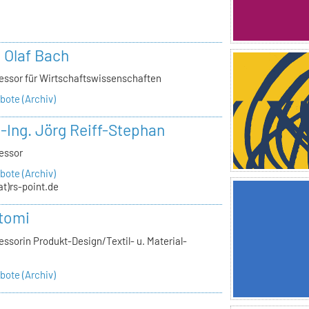
n
. Olaf Bach
essor für Wirtschaftswissenschaften
ote (Archiv)
.-Ing. Jörg Reiff-Stephan
essor
ote (Archiv)
(at)rs-point.de
tomi
ssorin Produkt-Design/Textil- u. Material-
ote (Archiv)