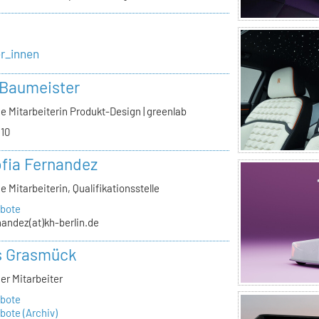
er_innen
 Baumeister
e Mitarbeiterin Produkt-Design | greenlab
.10
ofia Fernandez
e Mitarbeiterin, Qualifikationsstelle
bote
nandez(at)kh-berlin.de
s Grasmück
er Mitarbeiter
bote
ote (Archiv)