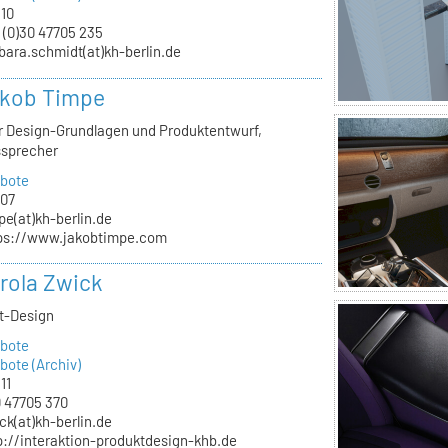
.10
 (0)30 47705 235
bara.schmidt(at)kh-berlin.de
akob Timpe
ür Design-Grundlagen und Produktentwurf,
ssprecher
bote
.07
pe(at)kh-berlin.de
ps://www.jakobtimpe.com
arola Zwick
kt-Design
bote
ote (Archiv)
11
 47705 370
ck(at)kh-berlin.de
p://interaktion-produktdesign-khb.de