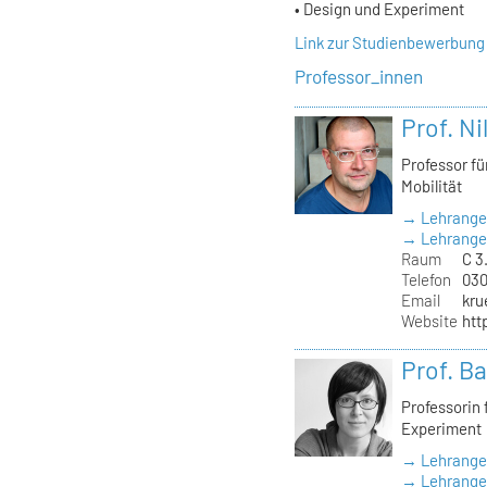
• Design und Experiment
Link zur Studienbewerbung
Professor_innen
Prof. Ni
Professor f
Mobilität
→ Lehrange
→ Lehrangeb
Raum
C 3
Telefon
030
Email
kru
Website
htt
Prof. B
Professorin
Experiment
→ Lehrange
→ Lehrangeb