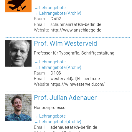
→ Lehrangebote
→ Lehrangebote (Archiv)
Raum
C 402
Email
schuhmann(at)kh-berlin.de
Website
http://www.anschlaege.de
Prof. Wim Westerveld
Professor für Typografie, Schriftgestaltung
→ Lehrangebote
→ Lehrangebote (Archiv)
Raum
C 1.06
Email
westerveld(at)kh-berlin.de
Website
https://wimwesterveld.com/
Prof. Julian Adenauer
Honorarprofessor
→ Lehrangebote
→ Lehrangebote (Archiv)
Email
adenauer(at)kh-berlin.de