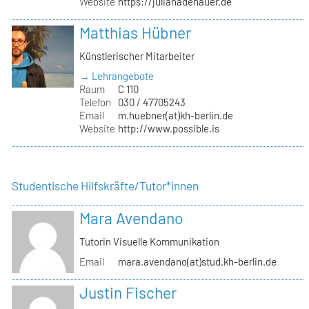
Website
https://julianadenauer.de
Matthias Hübner
Künstlerischer Mitarbeiter
→ Lehrangebote
Raum
C 110
Telefon
030 / 47705243
Email
m.huebner(at)kh-berlin.de
Website
http://www.possible.is
Studentische Hilfskräfte/Tutor*innen
Mara Avendano
Tutorin Visuelle Kommunikation
Email
mara.avendano(at)stud.kh-berlin.de
Justin Fischer