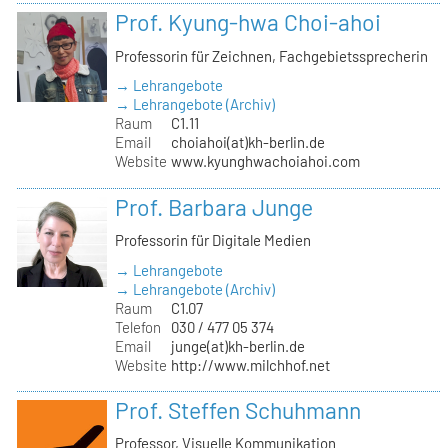
Prof. Kyung-hwa Choi-ahoi
Professorin für Zeichnen, Fachgebietssprecherin
→ Lehrangebote
→ Lehrangebote (Archiv)
Raum
C1.11
Email
choiahoi(at)kh-berlin.de
Website
www.kyunghwachoiahoi.com
Prof. Barbara Junge
Professorin für Digitale Medien
→ Lehrangebote
→ Lehrangebote (Archiv)
Raum
C1.07
Telefon
030 / 477 05 374
Email
junge(at)kh-berlin.de
Website
http://www.milchhof.net
Prof. Steffen Schuhmann
Professor, Visuelle Kommunikation