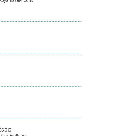
rikoyamazaki.com/
05 313
at)kh-berlin.de