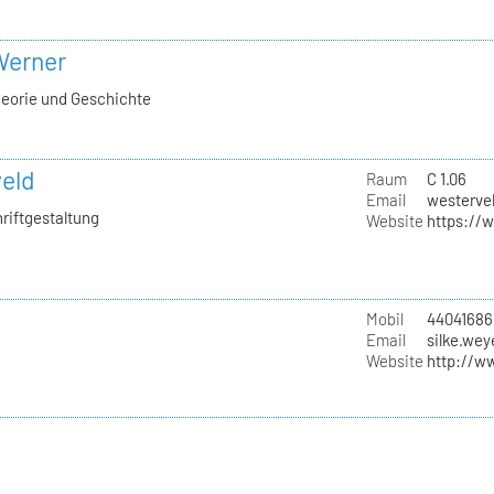
 Werner
heorie und Geschichte
eld
Raum
C 1.06
Email
westervel
hriftgestaltung
Website
https://
Mobil
44041686
Email
silke.wey
Website
http://w