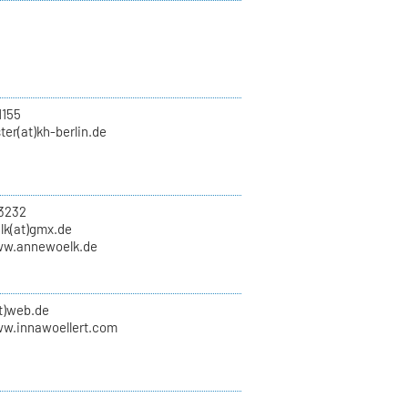
1155
er(at)kh-berlin.de
3232
lk(at)gmx.de
ww.annewoelk.de
at)web.de
ww.innawoellert.com