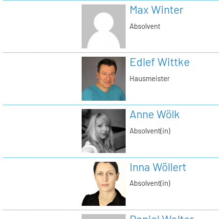
Max Winter
Absolvent
Edlef Wittke
Hausmeister
Anne Wölk
Absolvent(in)
Inna Wöllert
Absolvent(in)
Daniel Wolter