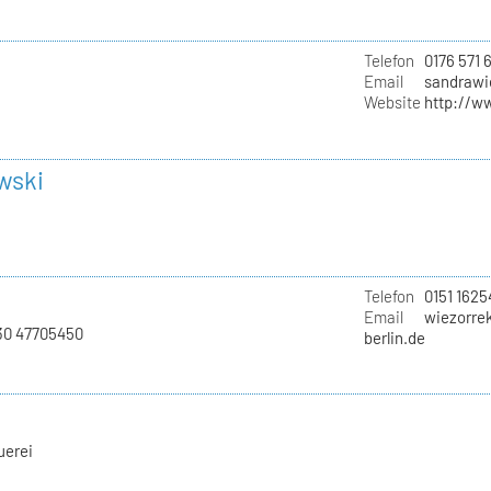
Telefon
0176 571 
Email
sandrawi
Website
http://w
wski
Telefon
0151 1625
Email
wiezorrek
030 47705450
berlin.de
uerei