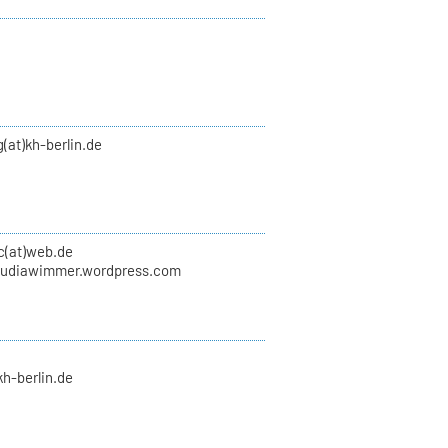
(at)kh-berlin.de
(at)web.de
laudiawimmer.wordpress.com
kh-berlin.de