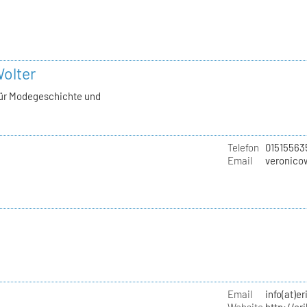
Wolter
für Modegeschichte und
Telefon
01515563
Email
veronico
Email
info(at)