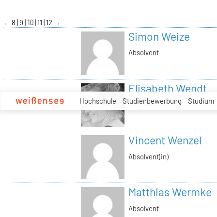
zum
Inhalt
←
8
9
10
11
12
→
Simon Weize
Absolvent
Elisabeth Wendt
Hochschule
Studienbewerbung
Studium
Absolventin
Vincent Wenzel
Absolvent(in)
Matthias Wermke
Absolvent