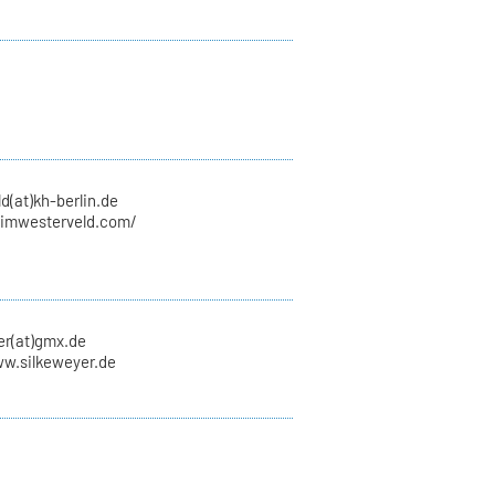
d(at)kh-berlin.de
wimwesterveld.com/
er(at)gmx.de
ww.silkeweyer.de