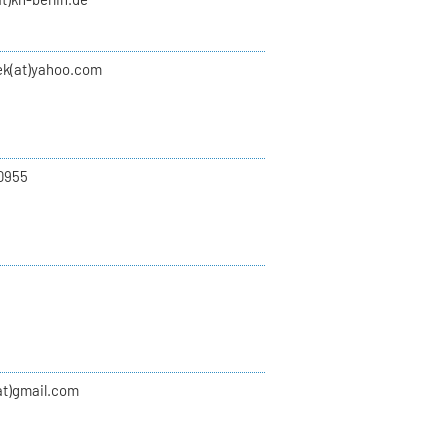
ek(at)yahoo.com
0955
at)gmail.com