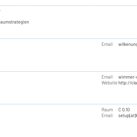
r
Raumstrategien
Email
wilkenung
Email
wimmer-c
Website
http://c
Raum
C 0.10
Email
setup(at)