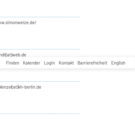
ww.simonweize.de/
ndt(at)web.de
Finden
Kalender
Login
Kontakt
Barrierefreiheit
English
enzel(at)kh-berlin.de