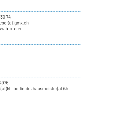
639 74
eser(at)gmx.ch
ww.b-a-o.eu
4976
(at)kh-berlin.de, hausmeister(at)kh-