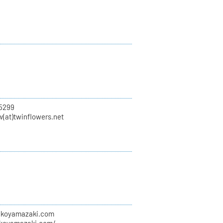
5299
w(at)twinflowers.net
erikoyamazaki.com