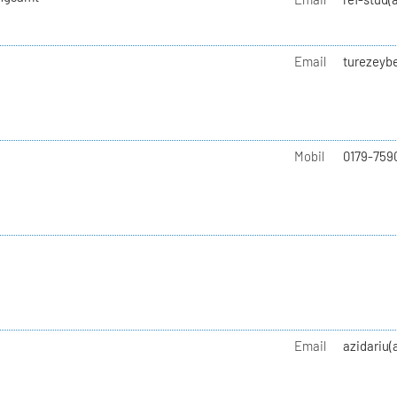
Email
turezeyb
Mobil
0179-759
Email
azidariu(