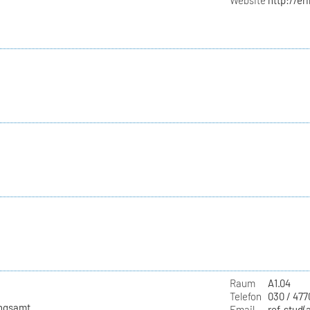
Website
http://e
Raum
A1.04
Telefon
030 / 477
ungsamt
Email
ref-stud(