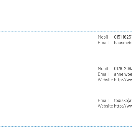
Mobil
0151 1625
Email
hausmeist
Mobil
0179-206
Email
anne.woe
Website
http://w
Email
todisko(
Website
http://w