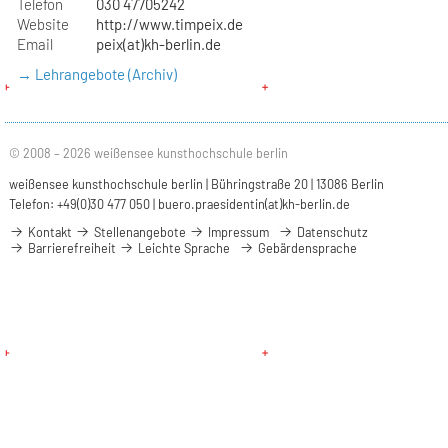
Telefon
030 47705242
Website
http://www.timpeix.de
Email
peix(at)kh-berlin.de
→ Lehrangebote (Archiv)
© 2008 – 2026 weißensee kunsthochschule berlin
weißensee kunsthochschule berlin | Bühringstraße 20 | 13086 Berlin
Telefon: +49(0)30 477 050 |
buero.praesidentin(at)kh-berlin.de
Kontakt
Stellenangebote
Impressum
Datenschutz
Barrierefreiheit
Leichte Sprache
Gebärdensprache