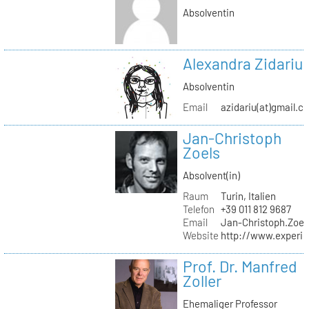
Absolventin
Alexandra Zidariu
Absolventin
Email
azidariu(at)gmail.c
Jan-Christoph
Zoels
Absolvent(in)
Raum
Turin, Italien
Telefon
+39 011 812 9687
Email
Jan-Christoph.Zoel
Website
http://www.experie
Prof. Dr. Manfred
Zoller
Ehemaliger Professor