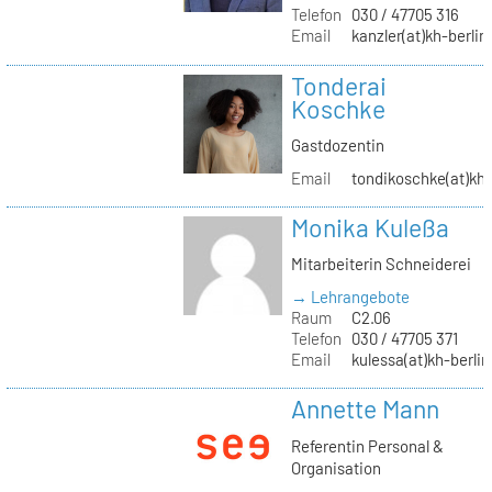
Telefon
030 / 47705 316
Email
kanzler(at)kh-berlin
Tonderai
Koschke
Gastdozentin
Email
tondikoschke(at)kh-
Monika Kuleßa
Mitarbeiterin Schneiderei
→ Lehrangebote
Raum
C2.06
Telefon
030 / 47705 371
Email
kulessa(at)kh-berlin
Annette Mann
Referentin Personal &
Organisation