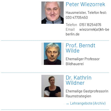
Peter Wiezorrek
Hausmeister, Telefon fest:
030 47705450
Telefon
0151 16254976
Email
wiezorrek(at)kh-ber
berlin.de
Prof. Berndt
Wilde
Ehemaliger Professor
Bildhauerei
Dr. Kathrin
Wildner
Ehemalige Gastprofessorin
Raumstrategien
→ Lehrangebote (Archiv)