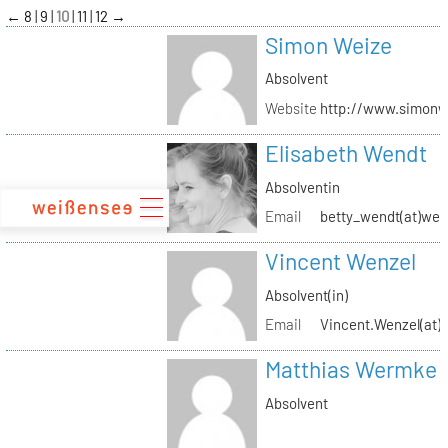
zum
←
8
9
10
11
12
→
Inhalt
Simon Weize
Absolvent
Website
http://www.simonw
Elisabeth Wendt
Absolventin
Email
betty_wendt(at)web
Vincent Wenzel
Absolvent(in)
Email
Vincent.Wenzel(at)k
Matthias Wermke
Absolvent