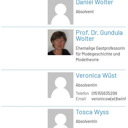
Daniel Wolter
Absolvent
Prof. Dr. Gundula
Wolter
Ehemalige Gastprofessorin
für Modegeschichte und
Modetheorie
Veronica Wüst
Absolventin
Telefon
015155635299
Email
veronicow(at)twinf
Tosca Wyss
Absolventin