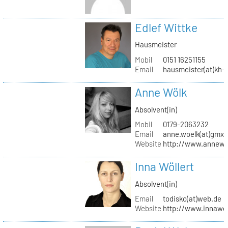
Edlef Wittke
Hausmeister
Mobil
0151 16251155
Email
hausmeister(at)kh-b
Anne Wölk
Absolvent(in)
Mobil
0179-2063232
Email
anne.woelk(at)gmx.
Website
http://www.annewo
Inna Wöllert
Absolvent(in)
Email
todisko(at)web.de
Website
http://www.innawoe