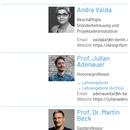
Andra Vaida
Beschäftigte
Gründerbetreuung und
Projektadministration
Email
vaida(at)kh-berlin.d
Website
https://designfarm
Prof. Julian
Adenauer
Honorarprofessor
→ Lehrangebote
→ Lehrangebote (Archiv)
Email
adenauer(at)kh-berl
Website
https://julianadena
Prof. Dr. Martin
Beck
Gastprofessor