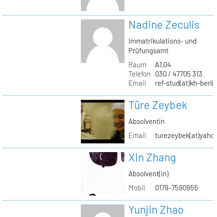
Nadine Zeculis
Immatrikulations- und
Prüfungsamt
Raum
A1.04
Telefon
030 / 47705 313
Email
ref-stud(at)kh-berli
Türe Zeybek
Absolventin
Email
turezeybek(at)yaho
Xin Zhang
Absolvent(in)
Mobil
0179-7590955
Yunjin Zhao