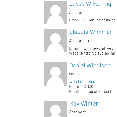
Lasse Wilkening
Absolvent
Email
wilkenung(at)kh-ber
Claudia Wimmer
Absolventin
Email
wimmer-c(at)web.d
Website
http://claudiawim
Daniel Windisch
setup
→ Lehrangebote
Raum
C 0.10
Email
setup(at)kh-berlin.d
Max Winter
Absolvent