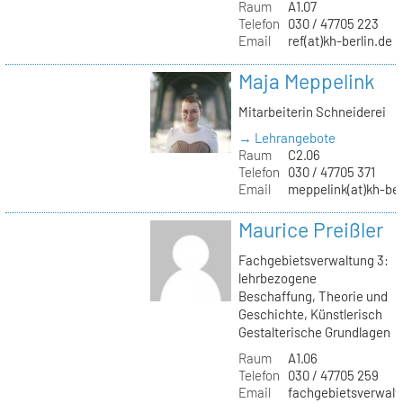
Raum
A1.07
Telefon
030 / 47705 223
Email
ref(at)kh-berlin.de
Maja Meppelink
Mitarbeiterin Schneiderei
→ Lehrangebote
Raum
C2.06
Telefon
030 / 47705 371
Email
meppelink(at)kh-ber
Maurice Preißler
Fachgebietsverwaltung 3:
lehrbezogene
Beschaffung, Theorie und
Geschichte, Künstlerisch
Gestalterische Grundlagen
Raum
A1.06
Telefon
030 / 47705 259
Email
fachgebietsverwaltu