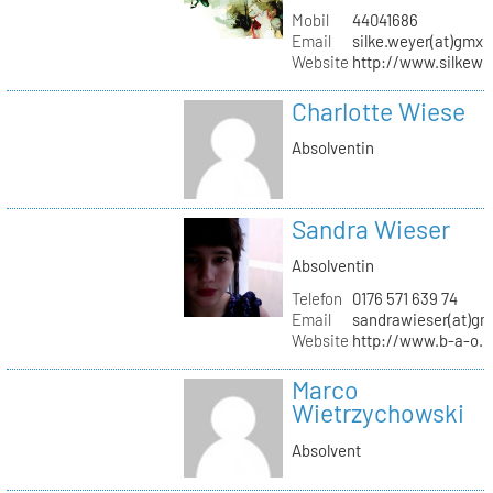
Mobil
44041686
Email
silke.weyer(at)gmx.
Website
http://www.silkewe
Charlotte Wiese
Absolventin
Sandra Wieser
Absolventin
Telefon
0176 571 639 74
Email
sandrawieser(at)gm
Website
http://www.b-a-o.
Marco
Wietrzychowski
Absolvent