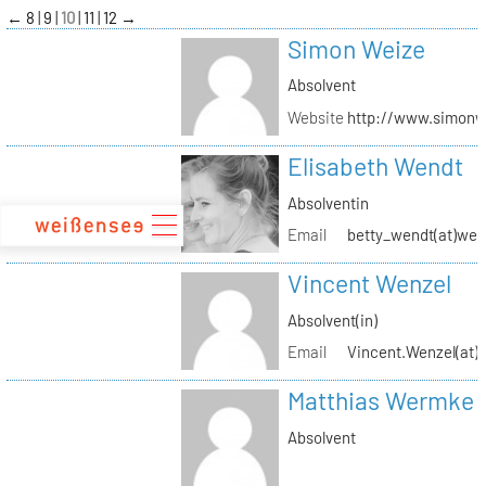
zum
←
8
9
10
11
12
→
Inhalt
Simon Weize
Absolvent
Website
http://www.simonw
Elisabeth Wendt
Absolventin
Email
betty_wendt(at)web
Vincent Wenzel
Absolvent(in)
Email
Vincent.Wenzel(at)k
Matthias Wermke
Absolvent