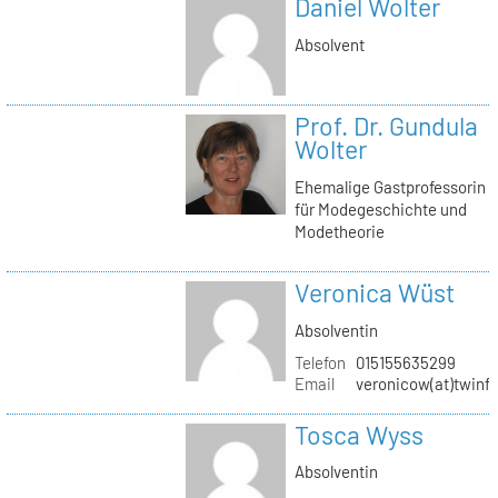
Daniel Wolter
Absolvent
Prof. Dr. Gundula
Wolter
Ehemalige Gastprofessorin
für Modegeschichte und
Modetheorie
Veronica Wüst
Absolventin
Telefon
015155635299
Email
veronicow(at)twinf
Tosca Wyss
Absolventin