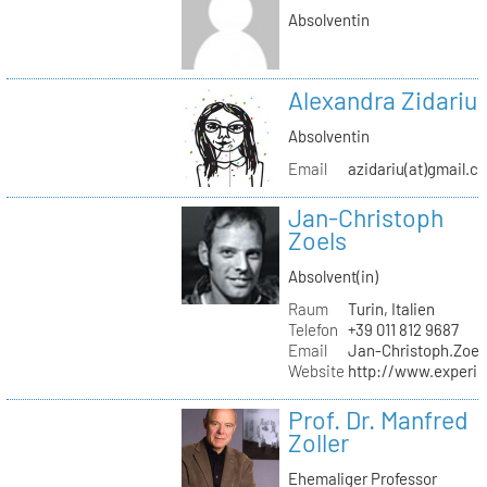
Absolventin
Alexandra Zidariu
Absolventin
Email
azidariu(at)gmail.c
Jan-Christoph
Zoels
Absolvent(in)
Raum
Turin, Italien
Telefon
+39 011 812 9687
Email
Jan-Christoph.Zoel
Website
http://www.experie
Prof. Dr. Manfred
Zoller
Ehemaliger Professor