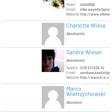
Mobil
44041686
Email
silke.weyer(at)gmx.
Website
http://www.silkewe
Charlotte Wiese
Absolventin
Sandra Wieser
Absolventin
Telefon
0176 571 639 74
Email
sandrawieser(at)gm
Website
http://www.b-a-o.
Marco
Wietrzychowski
Absolvent