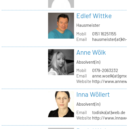
Edlef Wittke
Hausmeister
Mobil
0151 16251155
Email
hausmeister(at)kh-b
Anne Wölk
Absolvent(in)
Mobil
0179-2063232
Email
anne.woelk(at)gmx.
Website
http://www.annewo
Inna Wöllert
Absolvent(in)
Email
todisko(at)web.de
Website
http://www.innawoe