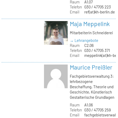
Raum
A1.07
Telefon
030 / 47705 223
Email
ref(at)kh-berlin.de
Maja Meppelink
Mitarbeiterin Schneiderei
→ Lehrangebote
Raum
C2.06
Telefon
030 / 47705 371
Email
meppelink(at)kh-ber
Maurice Preißler
Fachgebietsverwaltung 3:
lehrbezogene
Beschaffung, Theorie und
Geschichte, Künstlerisch
Gestalterische Grundlagen
Raum
A1.06
Telefon
030 / 47705 259
Email
fachgebietsverwaltu