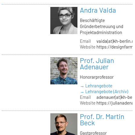
Andra Vaida
Beschäftigte
Gründerbetreuung und
Projektadministration
Email
vaida(at)kh-berlin.d
Website
https://designfarm
Prof. Julian
Adenauer
Honorarprofessor
→ Lehrangebote
→ Lehrangebote (Archiv)
Email
adenauer(at)kh-berl
Website
https://julianadena
Prof. Dr. Martin
Beck
Gastprofessor