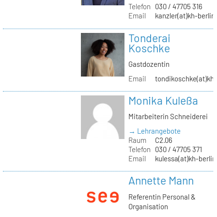
Telefon
030 / 47705 316
Email
kanzler(at)kh-berlin
Tonderai
Koschke
Gastdozentin
Email
tondikoschke(at)kh-
Monika Kuleßa
Mitarbeiterin Schneiderei
→ Lehrangebote
Raum
C2.06
Telefon
030 / 47705 371
Email
kulessa(at)kh-berlin
Annette Mann
Referentin Personal &
Organisation