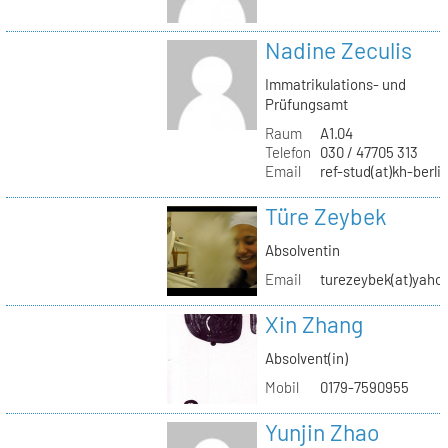
Nadine Zeculis
Immatrikulations- und
Prüfungsamt
Raum
A1.04
Telefon
030 / 47705 313
Email
ref-stud(at)kh-berli
Türe Zeybek
Absolventin
Email
turezeybek(at)yaho
Xin Zhang
Absolvent(in)
Mobil
0179-7590955
Yunjin Zhao