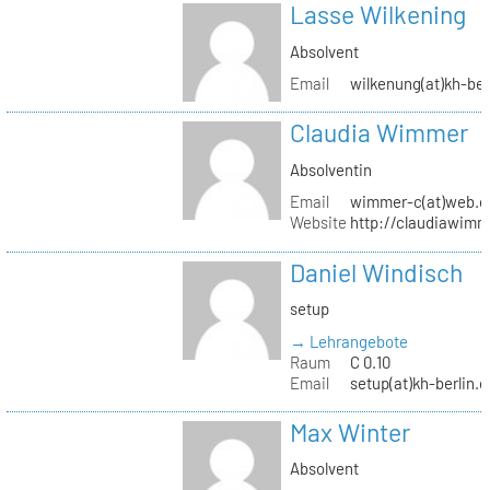
Lasse Wilkening
Absolvent
Email
wilkenung(at)kh-ber
Claudia Wimmer
Absolventin
Email
wimmer-c(at)web.d
Website
http://claudiawim
Daniel Windisch
setup
→ Lehrangebote
Raum
C 0.10
Email
setup(at)kh-berlin.d
Max Winter
Absolvent