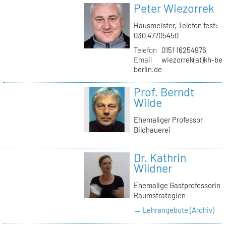
Peter Wiezorrek
Hausmeister, Telefon fest:
030 47705450
Telefon
0151 16254976
Email
wiezorrek(at)kh-ber
berlin.de
Prof. Berndt
Wilde
Ehemaliger Professor
Bildhauerei
Dr. Kathrin
Wildner
Ehemalige Gastprofessorin
Raumstrategien
→ Lehrangebote (Archiv)