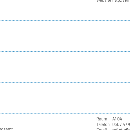
Website
http://e
Raum
A1.04
Telefon
030 / 477
ungsamt
Email
ref-stud(