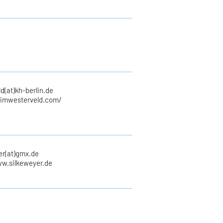
d(at)kh-berlin.de
wimwesterveld.com/
er(at)gmx.de
ww.silkeweyer.de