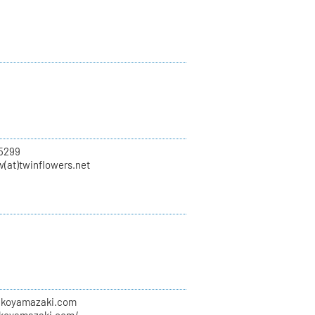
5299
w(at)twinflowers.net
erikoyamazaki.com