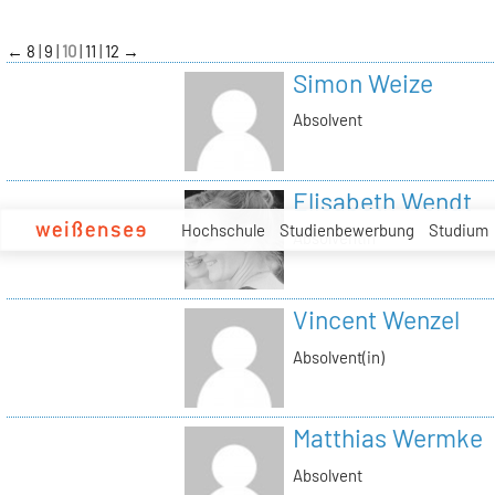
zum
Inhalt
←
8
9
10
11
12
→
Simon Weize
Absolvent
Elisabeth Wendt
Hochschule
Studienbewerbung
Studium
Absolventin
Vincent Wenzel
Absolvent(in)
Matthias Wermke
Absolvent