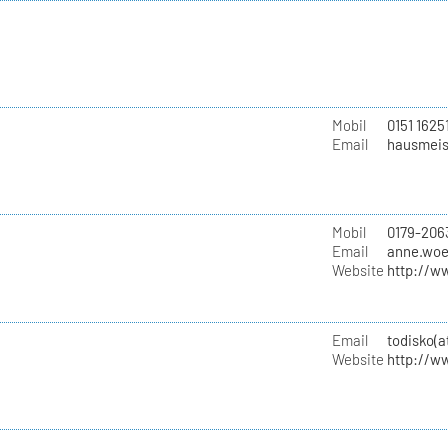
Mobil
0151 1625
Email
hausmeist
Mobil
0179-206
Email
anne.woe
Website
http://w
Email
todisko(
Website
http://w