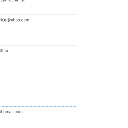
ek(at)yahoo.com
0955
at)gmail.com