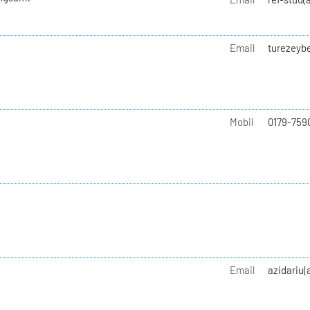
Email
turezeyb
Mobil
0179-759
Email
azidariu(