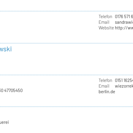
Telefon
0176 571 
Email
sandrawi
Website
http://w
wski
Telefon
0151 1625
Email
wiezorrek
030 47705450
berlin.de
uerei