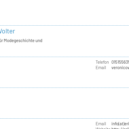
Wolter
für Modegeschichte und
Telefon
01515563
Email
veronico
Email
info(at)