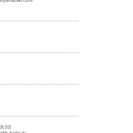
rikoyamazaki.com/
05 313
at)kh-berlin.de