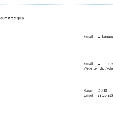
r
Raumstrategien
Email
wilkenung
Email
wimmer-c
Website
http://c
Raum
C 0.10
Email
setup(at)