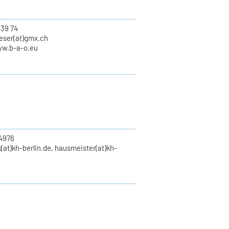
639 74
eser(at)gmx.ch
ww.b-a-o.eu
4976
(at)kh-berlin.de, hausmeister(at)kh-