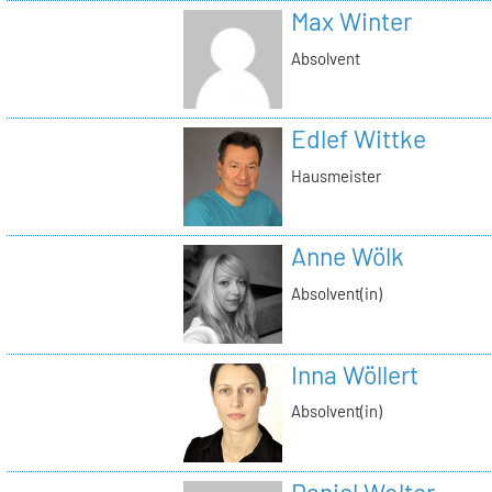
Max Winter
Absolvent
Edlef Wittke
Hausmeister
Anne Wölk
Absolvent(in)
Inna Wöllert
Absolvent(in)
Daniel Wolter