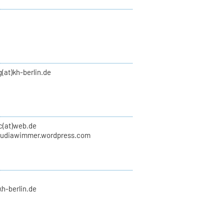
(at)kh-berlin.de
(at)web.de
laudiawimmer.wordpress.com
kh-berlin.de