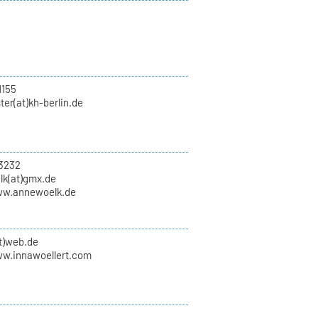
1155
er(at)kh-berlin.de
3232
lk(at)gmx.de
ww.annewoelk.de
at)web.de
ww.innawoellert.com