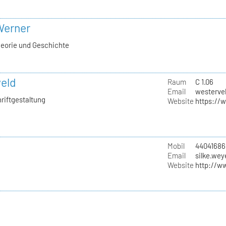
 Werner
heorie und Geschichte
eld
Raum
C 1.06
Email
westervel
hriftgestaltung
Website
https://
Mobil
44041686
Email
silke.wey
Website
http://w