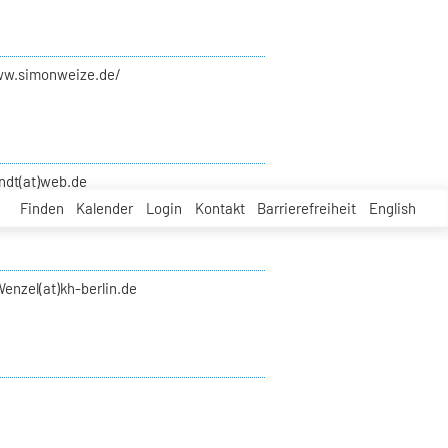
ww.simonweize.de/
ndt(at)web.de
Finden
Kalender
Login
Kontakt
Barrierefreiheit
English
enzel(at)kh-berlin.de