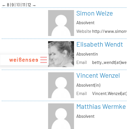
zum
←
8
9
10
11
12
→
Inhalt
Simon Weize
Absolvent
Website
http://www.simonw
Elisabeth Wendt
Absolventin
Email
betty_wendt(at)web
Vincent Wenzel
Absolvent(in)
Email
Vincent.Wenzel(at)k
Matthias Wermke
Absolvent