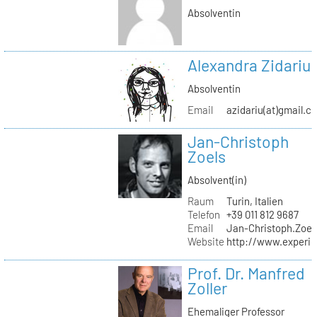
Absolventin
Alexandra Zidariu
Absolventin
Email
azidariu(at)gmail.c
Jan-Christoph
Zoels
Absolvent(in)
Raum
Turin, Italien
Telefon
+39 011 812 9687
Email
Jan-Christoph.Zoel
Website
http://www.experie
Prof. Dr. Manfred
Zoller
Ehemaliger Professor