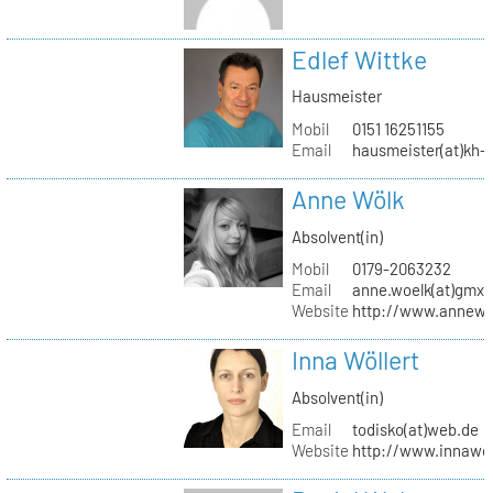
Edlef Wittke
Hausmeister
Mobil
0151 16251155
Email
hausmeister(at)kh-b
Anne Wölk
Absolvent(in)
Mobil
0179-2063232
Email
anne.woelk(at)gmx.
Website
http://www.annewo
Inna Wöllert
Absolvent(in)
Email
todisko(at)web.de
Website
http://www.innawoe