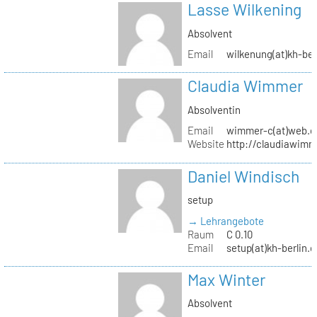
Lasse Wilkening
Absolvent
Email
wilkenung(at)kh-ber
Claudia Wimmer
Absolventin
Email
wimmer-c(at)web.d
Website
http://claudiawim
Daniel Windisch
setup
→ Lehrangebote
Raum
C 0.10
Email
setup(at)kh-berlin.d
Max Winter
Absolvent