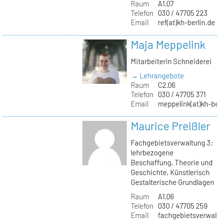
Raum
A1.07
Telefon
030 / 47705 223
Email
ref(at)kh-berlin.de
Maja Meppelink
Mitarbeiterin Schneiderei
→ Lehrangebote
Raum
C2.06
Telefon
030 / 47705 371
Email
meppelink(at)kh-ber
Maurice Preißler
Fachgebietsverwaltung 3:
lehrbezogene
Beschaffung, Theorie und
Geschichte, Künstlerisch
Gestalterische Grundlagen
Raum
A1.06
Telefon
030 / 47705 259
Email
fachgebietsverwaltu