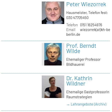
Peter Wiezorrek
Hausmeister, Telefon fest:
030 47705450
Telefon
0151 16254976
Email
wiezorrek(at)kh-ber
berlin.de
Prof. Berndt
Wilde
Ehemaliger Professor
Bildhauerei
Dr. Kathrin
Wildner
Ehemalige Gastprofessorin
Raumstrategien
→ Lehrangebote (Archiv)