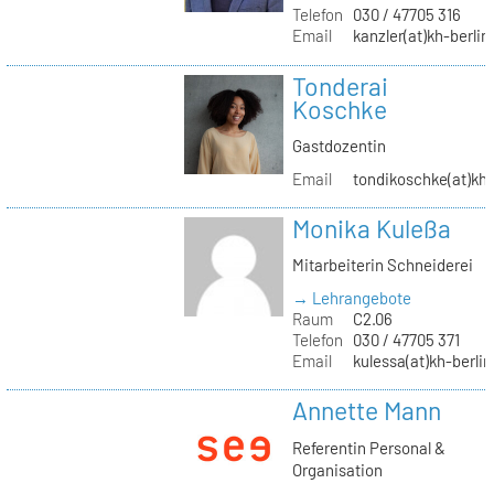
Telefon
030 / 47705 316
Email
kanzler(at)kh-berlin
Tonderai
Koschke
Gastdozentin
Email
tondikoschke(at)kh-
Monika Kuleßa
Mitarbeiterin Schneiderei
→ Lehrangebote
Raum
C2.06
Telefon
030 / 47705 371
Email
kulessa(at)kh-berlin
Annette Mann
Referentin Personal &
Organisation