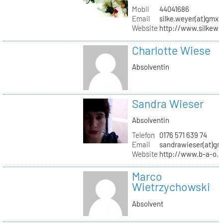
Mobil
44041686
Email
silke.weyer(at)gmx.
Website
http://www.silkewe
Charlotte Wiese
Absolventin
Sandra Wieser
Absolventin
Telefon
0176 571 639 74
Email
sandrawieser(at)gm
Website
http://www.b-a-o.
Marco
Wietrzychowski
Absolvent