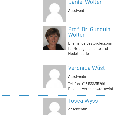
Daniel Wolter
Absolvent
Prof. Dr. Gundula
Wolter
Ehemalige Gastprofessorin
für Modegeschichte und
Modetheorie
Veronica Wüst
Absolventin
Telefon
015155635299
Email
veronicow(at)twinf
Tosca Wyss
Absolventin