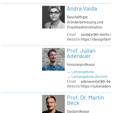
Andra Vaida
Beschäftigte
Gründerbetreuung und
Projektadministration
Email
vaida(at)kh-berlin.d
Website
https://designfarm
Prof. Julian
Adenauer
Honorarprofessor
→ Lehrangebote
→ Lehrangebote (Archiv)
Email
adenauer(at)kh-berl
Website
https://julianadena
Prof. Dr. Martin
Beck
Gastprofessor