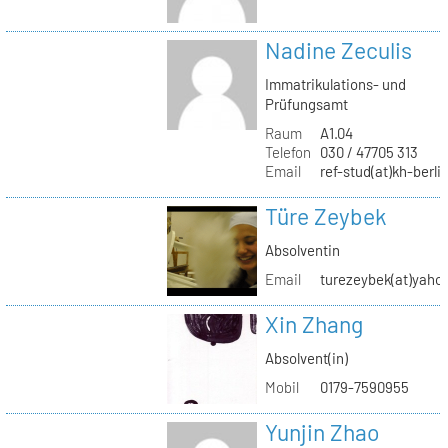
Nadine Zeculis
Immatrikulations- und
Prüfungsamt
Raum
A1.04
Telefon
030 / 47705 313
Email
ref-stud(at)kh-berli
Türe Zeybek
Absolventin
Email
turezeybek(at)yaho
Xin Zhang
Absolvent(in)
Mobil
0179-7590955
Yunjin Zhao