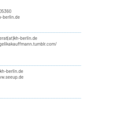
705360
h-berlin.de
erat(at)kh-berlin.de
ngelikakauffmann.tumblr.com/
kh-berlin.de
ww.seeup.de