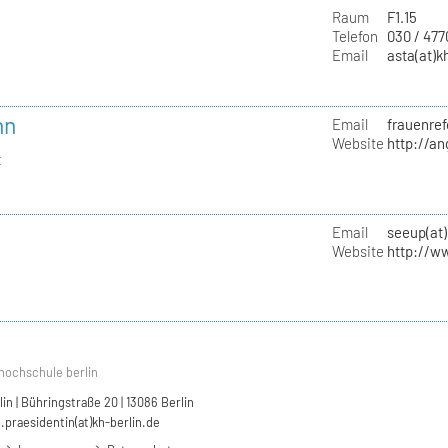
Raum
F1.15
Telefon
030 / 47
Email
asta(at)k
nn
Email
frauenref
Website
http://a
t
Email
seeup(at)
Website
http://w
hochschule berlin
n | Bühringstraße 20 | 13086 Berlin
.praesidentin(at)kh-berlin.de