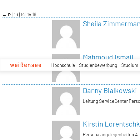
zum
Inhalt
←
12
13
14
15
16
Sheila Zimmerma
Mahmoud Ismail
Hochschule
Studienbewerbung
Studium
Tutor Tonstudio
Danny Bialkowski
Leitung ServiceCenter Perso
Kirstin Lorentschk
Personalangelegenheiten A-