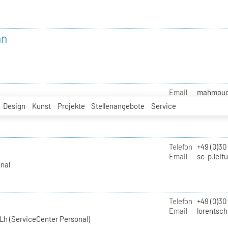
nn
Email
mahmoud.i
Design
Kunst
Projekte
Stellenangebote
Service
Telefon
+49 (0)30
Email
sc-p.leit
nal
Telefon
+49 (0)30
Email
lorentsch
Lh (ServiceCenter Personal)