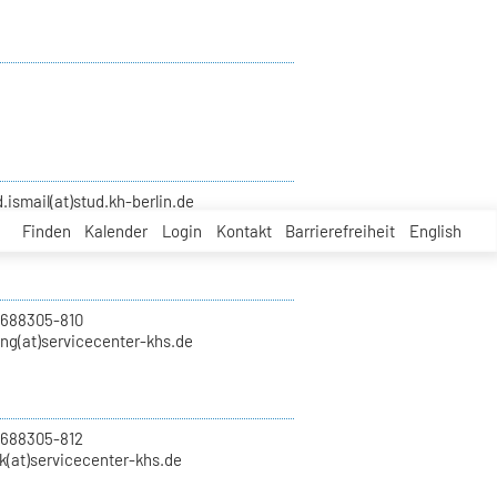
smail(at)stud.kh-berlin.de
Finden
Kalender
Login
Kontakt
Barrierefreiheit
English
 688305-810
ung(at)servicecenter-khs.de
 688305-812
k(at)servicecenter-khs.de