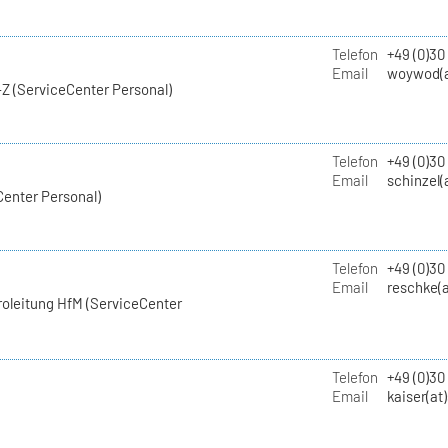
Telefon
+49 (0)30
Email
woywod(a
Z (ServiceCenter Personal)
Telefon
+49 (0)30
Email
schinzel(
Center Personal)
Telefon
+49 (0)3
Email
reschke(a
roleitung HfM (ServiceCenter
Telefon
+49 (0)30
Email
kaiser(at