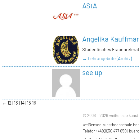
AStA
Angelika Kauffma
Studentisches Frauenrefera
→ Lehrangebote (Archiv)
see up
←
12
13
14
15
16
© 2008 – 2026 weißensee kunst
weißensee kunsthochschule berli
Telefon: +49(0)30 477 050 |
buero