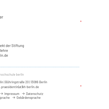
er
kt der Stiftung
llehre
in.de
hochschule berlin
n | Bühringstraße 20 | 13086 Berlin
.praesidentin(at)kh-berlin.de
Impressum
Datenschutz
Sprache
Gebärdensprache