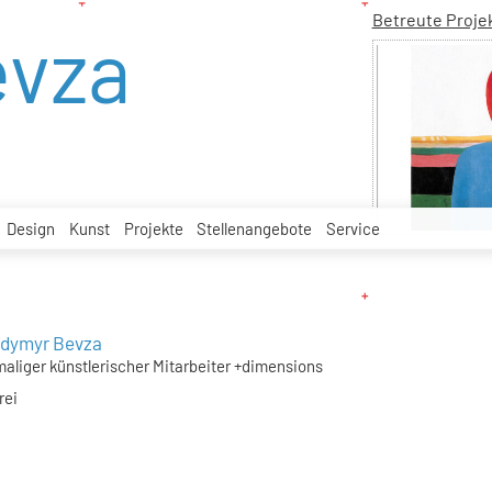
Betreute Proje
evza
Design
Kunst
Projekte
Stellenangebote
Service
odymyr Bevza
aliger künstlerischer Mitarbeiter +dimensions
rei