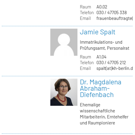
Raum
A0.02
Telefon
030 / 47705 338
Email
frauenbeauftragte(a
Jamie Spalt
Immatrikulations- und
Prüfungsamt, Personalrat
Raum
A1.04
Telefon
030 / 47705 212
Email
spalt(at)kh-berlin.d
Dr. Magdalena
Abraham-
Diefenbach
Ehemalige
wissenschaftliche
Mitarbeiterin, Erntehelfer
und Raumpioniere