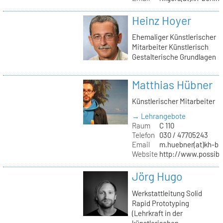
Heinz Hoyer
Ehemaliger Künstlerischer
Mitarbeiter Künstlerisch
Gestalterische Grundlagen
Matthias Hübner
Künstlerischer Mitarbeiter
→ Lehrangebote
Raum
C 110
Telefon
030 / 47705243
Email
m.huebner(at)kh-ber
Website
http://www.possible
Jörg Hugo
Werkstattleitung Solid
Rapid Prototyping
(Lehrkraft in der
künstlerischen