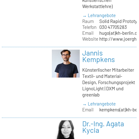
Werkstattlehre)
→ Lehrangebote
Raum
Solid Rapid Prototy
Telefon
030 47705283
Email
hugo(at)kh-berlin.d
Website
http://www.joergh
Jannis
Kempkens
Künsterlischer Mitarbeiter
Textil- und Material-
Design, Forschungsprojekt
LignoLight | DXM und
greenlab
→ Lehrangebote
Email
kempkens(at)kh-ber
Dr.-Ing. Agata
Kycia