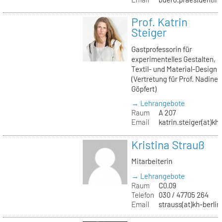
Prof. Katrin
Steiger
Gastprofessorin für
experimentelles Gestalten,
Textil- und Material-Design
(Vertretung für Prof. Nadine
Göpfert)
→ Lehrangebote
Raum
A 207
Email
katrin.steiger(at)kh
Kristina Strauß
Mitarbeiterin
→ Lehrangebote
Raum
C0.09
Telefon
030 / 47705 264
Email
strauss(at)kh-berlin