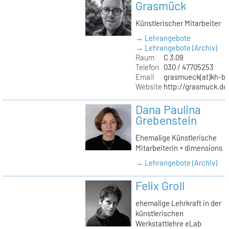
Grasmück
Künstlerischer Mitarbeiter
→ Lehrangebote
→ Lehrangebote (Archiv)
Raum
C 3.09
Telefon
030 / 47705253
Email
grasmueck(at)kh-be
Website
http://grasmuck.de
Dana Paulina
Grebenstein
Ehemalige Künstlerische
Mitarbeiterin + dimensions
→ Lehrangebote (Archiv)
Felix Groll
ehemalige Lehrkraft in der
künstlerischen
Werkstattlehre eLab