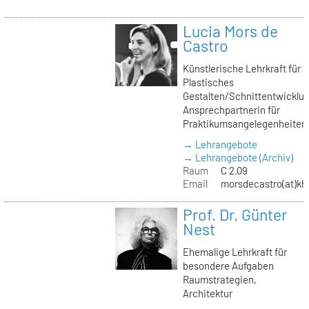
Lucia Mors de
Castro
Künstlerische Lehrkraft für
Plastisches
Gestalten/Schnittentwicklun
Ansprechpartnerin für
Praktikumsangelegenheiten
→ Lehrangebote
→ Lehrangebote (Archiv)
Raum
C 2.09
Email
morsdecastro(at)kh-
Prof. Dr. Günter
Nest
Ehemalige Lehrkraft für
besondere Aufgaben
Raumstrategien,
Architektur