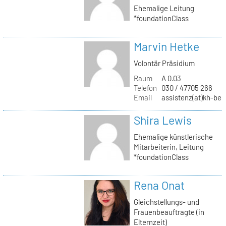
Ehemalige Leitung
*foundationClass
Marvin Hetke
Volontär Präsidium
Raum
A 0.03
Telefon
030 / 47705 266
Email
assistenz(at)kh-berl
Shira Lewis
Ehemalige künstlerische
Mitarbeiterin, Leitung
*foundationClass
Rena Onat
Gleichstellungs- und
Frauenbeauftragte (in
Elternzeit)