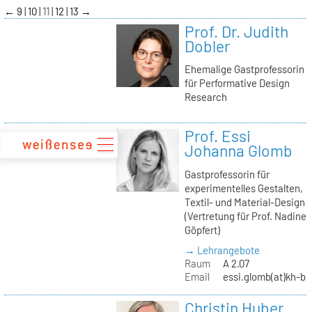
zum
←
9
10
11
12
13
→
Inhalt
Prof. Dr. Judith
Dobler
Ehemalige Gastprofessorin
für Performative Design
Research
Prof. Essi
Johanna Glomb
Gastprofessorin für
experimentelles Gestalten,
Textil- und Material-Design
(Vertretung für Prof. Nadine
Göpfert)
→ Lehrangebote
Raum
A 2.07
Email
essi.glomb(at)kh-be
Christin Huber