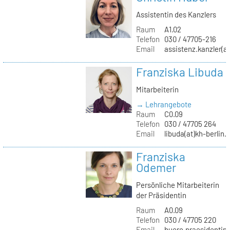
Assistentin des Kanzlers
Raum
A1.02
Telefon
030 / 47705-216
Email
assistenz.kanzler(at
Franziska Libuda
Mitarbeiterin
→ Lehrangebote
Raum
C0.09
Telefon
030 / 47705 264
Email
libuda(at)kh-berlin.
Franziska
Odemer
Persönliche Mitarbeiterin
der Präsidentin
Raum
A0.09
Telefon
030 / 47705 220
Email
buero.praesidentin(