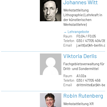
Johannes Witt
Werkstattleitung
Lithographie (Lehrkraft in
der künstlerischen
Werkstattlehre)
→ Lehrangebote
Raum
F0.04 / F0.05
Telefon
030 / 47705 404/36
Email
j.witt(at)kh-berlin.d
Viktoria Derlis
Fachgebietsverwaltung für
Dritt- und Sondermittel
Raum
A1.02a
Telefon
030 / 47705 456
Email
drittmittel(at)kh-ber
Robin Rutenberg
Werkstattleitung XR