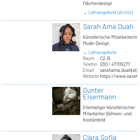
Flächendesign
→ Lehrangebote (Archiv)
Sarah Ama Duah
Künstlerische Mitarbeiterin
Mode-Design
→ Lehrangebote
Raum
C2.15
Telefon
030 / 47705277
Email
sarahama.duah(at)k
Website
https://www.sara
Gunter
Eisermann
Ehemaliger künstlerischer
Mitarbeiter Bühnen- und
Kostümbild
Clara Sofia