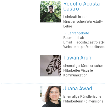
Rodolfo Acosta
Castro
Lehrkraft in der
künstlerischen Werkstatt-
Lehre
→ Lehrangebote
Raum
eLab
Email
acosta.castro(at)kh
Website
https://rodolfoacos
Tawan Arun
ehemaliger künstlerischer
Mitarbeiter Visuelle
Kommunikation
Juana Awad
Ehemalige Künstlerische
Mitarbeiterin +dimensions