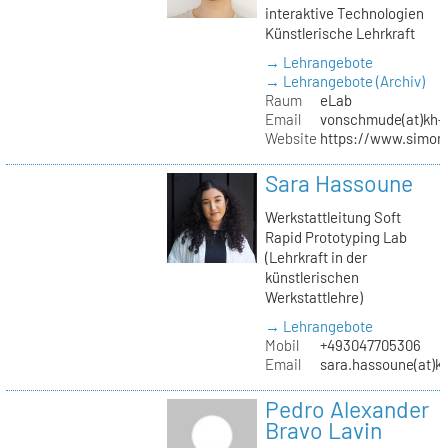
interaktive Technologien
Künstlerische Lehrkraft
→ Lehrangebote
→ Lehrangebote (Archiv)
Raum
eLab
Email
vonschmude(at)kh-b
Website
https://www.simon
Sara Hassoune
Werkstattleitung Soft
Rapid Prototyping Lab
(Lehrkraft in der
künstlerischen
Werkstattlehre)
→ Lehrangebote
Mobil
+493047705306
Email
sara.hassoune(at)kh
Pedro Alexander
Bravo Lavin