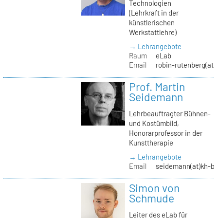
Technologien
(Lehrkraft in der
künstlerischen
Werkstattlehre)
→ Lehrangebote
Raum
eLab
Email
robin-rutenberg(at)
Prof. Martin
Seidemann
Lehrbeauftragter Bühnen-
und Kostümbild,
Honorarprofessor in der
Kunsttherapie
→ Lehrangebote
Email
seidemann(at)kh-be
Simon von
Schmude
Leiter des eLab für