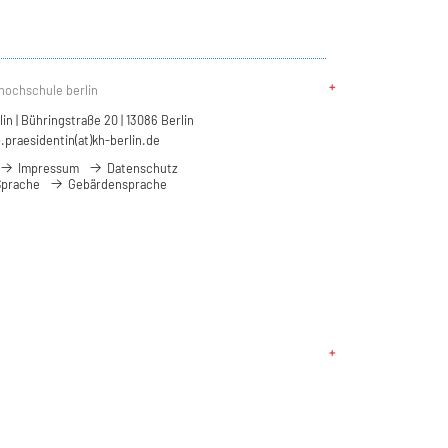
hochschule berlin
n | Bühringstraße 20 | 13086 Berlin
.praesidentin(at)kh-berlin.de
Impressum
Datenschutz
Sprache
Gebärdensprache