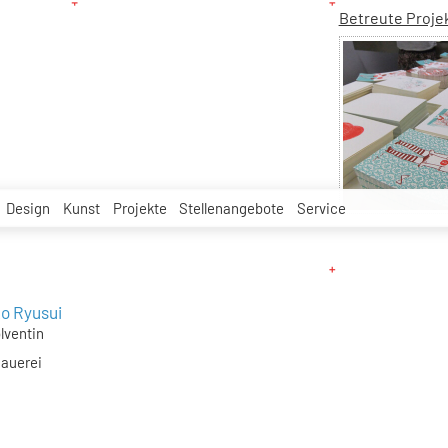
Betreute Proje
Design
Kunst
Projekte
Stellenangebote
Service
ko Ryusui
lventin
hauerei