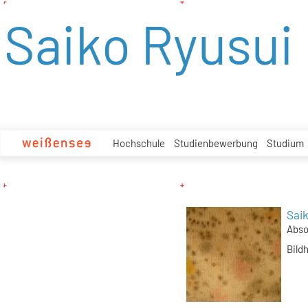
zum
Saiko Ryusui
Inhalt
Hochschule
Studienbewerbung
Studium
Sai
Abso
Bild