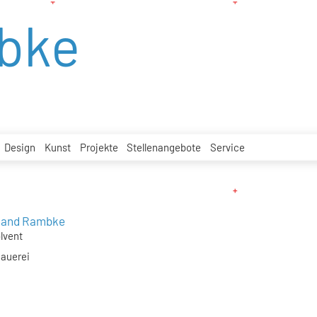
bke
Design
Kunst
Projekte
Stellenangebote
Service
land Rambke
lvent
hauerei