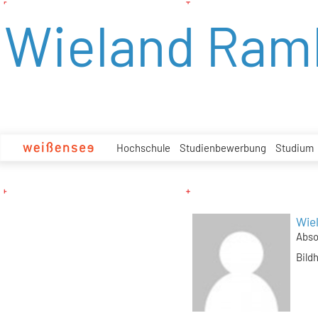
zum
Wieland Ram
Inhalt
Hochschule
Studienbewerbung
Studium
Wie
Abso
Bild