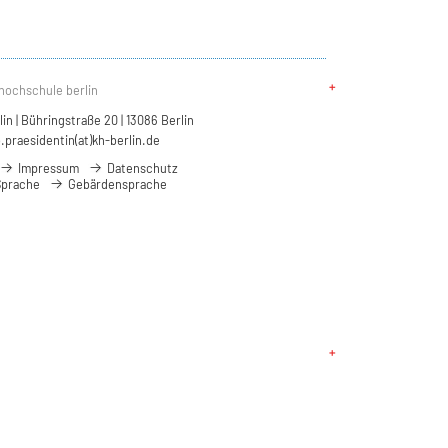
hochschule berlin
n | Bühringstraße 20 | 13086 Berlin
.praesidentin(at)kh-berlin.de
Impressum
Datenschutz
Sprache
Gebärdensprache