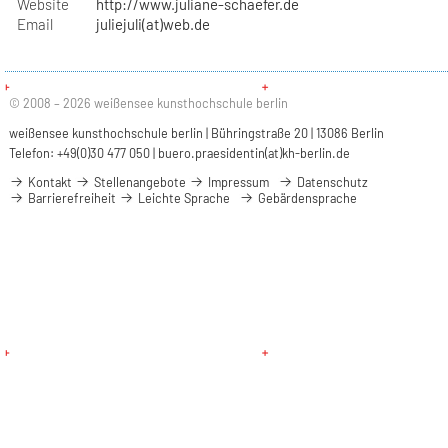
Website
http://www.juliane-schaefer.de
Email
juliejuli(at)web.de
© 2008 – 2026 weißensee kunsthochschule berlin
weißensee kunsthochschule berlin | Bühringstraße 20 | 13086 Berlin
Telefon: +49(0)30 477 050 |
buero.praesidentin(at)kh-berlin.de
Kontakt
Stellenangebote
Impressum
Datenschutz
Barrierefreiheit
Leichte Sprache
Gebärdensprache