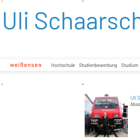
zum
Uli Schaarsc
Inhalt
Hochschule
Studienbewerbung
Studium
Uli
Abso