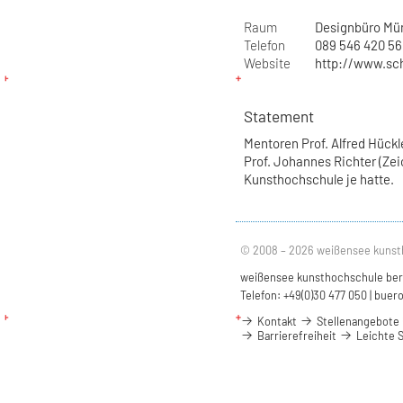
Raum
Designbüro Mü
Telefon
089 546 420 56
Website
http://www.sch
Statement
Mentoren Prof. Alfred Hückl
Prof. Johannes Richter (Zei
Kunsthochschule je hatte.
© 2008 – 2026 weißensee kunst
weißensee kunsthochschule berli
Telefon: +49(0)30 477 050 |
buero
Kontakt
Stellenangebote
Barrierefreiheit
Leichte 