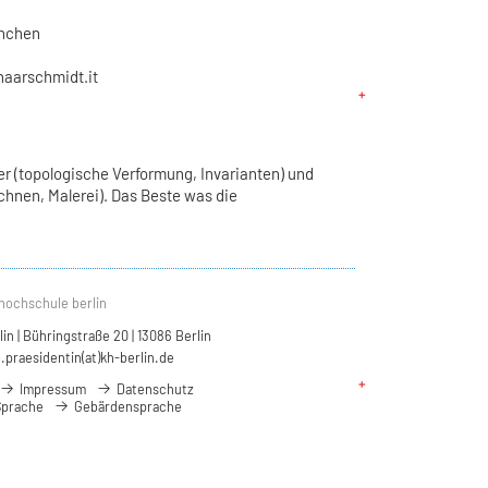
nchen
aarschmidt.it
er (topologische Verformung, Invarianten) und
chnen, Malerei). Das Beste was die
hochschule berlin
n | Bühringstraße 20 | 13086 Berlin
.praesidentin(at)kh-berlin.de
Impressum
Datenschutz
Sprache
Gebärdensprache