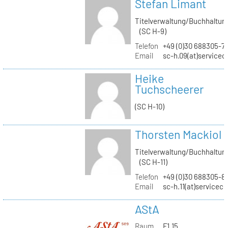
Stefan Limant
Titelverwaltung/Buchhaltun
(SC H-9)
Telefon
+49 (0)30 688305-7
Email
sc-h.09(at)servicec
Heike
Tuchscheerer
(SC H-10)
Thorsten Mackiol
Titelverwaltung/Buchhaltun
(SC H-11)
Telefon
+49 (0)30 688305-8
Email
sc-h.11(at)servicec
AStA
Raum
F1.15