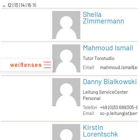
zum
←
12
13
14
15
16
Inhalt
Sheila
Zimmermann
Mahmoud Ismail
Tutor Tonstudio
Email
mahmoud.ismail(at)
Danny Bialkowski
Leitung ServiceCenter
Personal
Telefon
+49 (0)30 688305-8
Email
sc-p.leitung(at)ser
Kirstin
Lorentschk