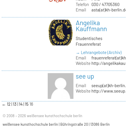
Telefon
030 / 47705360
Email
asta(at)kh-berlin.de
Angelika
Kauffmann
Studentisches
Frauenreferat
→ Lehrangebote (Archiv)
Email
frauenreferat(at)kh-
Website
http://angelikakau
see up
Email
seeup(at)kh-berlin.
Website
http://www.seeup.
←
12
13
14
15
16
© 2008 – 2026 weißensee kunsthochschule berlin
weißensee kunsthochschule berlin | Bühringstraße 20 | 13086 Berlin