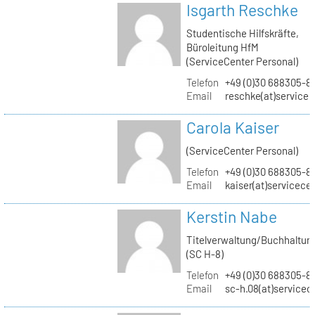
Isgarth Reschke
Studentische Hilfskräfte,
Büroleitung HfM
(ServiceCenter Personal)
Telefon
+49 (0)30 688305-8
Email
reschke(at)service
Carola Kaiser
(ServiceCenter Personal)
Telefon
+49 (0)30 688305-8
Email
kaiser(at)servicece
Kerstin Nabe
Titelverwaltung/Buchhaltun
(SC H-8)
Telefon
+49 (0)30 688305-8
Email
sc-h.08(at)servicec