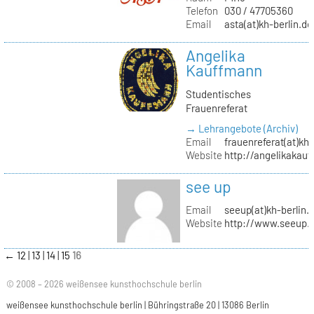
Telefon
030 / 47705360
Email
asta(at)kh-berlin.de
Angelika
Kauffmann
Studentisches
Frauenreferat
→ Lehrangebote (Archiv)
Email
frauenreferat(at)kh-
Website
http://angelikakau
see up
Email
seeup(at)kh-berlin.
Website
http://www.seeup.
←
12
13
14
15
16
© 2008 – 2026 weißensee kunsthochschule berlin
weißensee kunsthochschule berlin | Bühringstraße 20 | 13086 Berlin