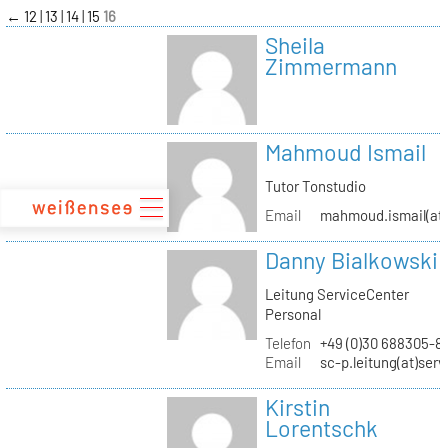
zum
←
12
13
14
15
16
Inhalt
Sheila
Zimmermann
Mahmoud Ismail
Tutor Tonstudio
Email
mahmoud.ismail(at)
Danny Bialkowski
Leitung ServiceCenter
Personal
Telefon
+49 (0)30 688305-8
Email
sc-p.leitung(at)ser
Kirstin
Lorentschk