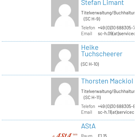
Stefan Limant
Titelverwaltung/Buchhaltun
(SC H-9)
Telefon
+49 (0)30 688305-7
Email
sc-h.09(at)servicec
Heike
Tuchscheerer
(SC H-10)
Thorsten Mackiol
Titelverwaltung/Buchhaltun
(SC H-11)
Telefon
+49 (0)30 688305-8
Email
sc-h.11(at)servicec
AStA
Raum
F1.15