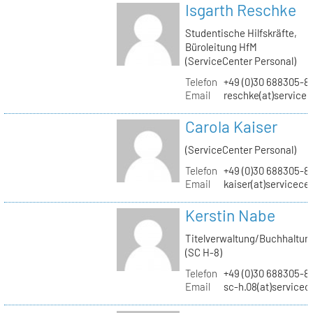
Isgarth Reschke
Studentische Hilfskräfte,
Büroleitung HfM
(ServiceCenter Personal)
Telefon
+49 (0)30 688305-8
Email
reschke(at)service
Carola Kaiser
(ServiceCenter Personal)
Telefon
+49 (0)30 688305-8
Email
kaiser(at)servicece
Kerstin Nabe
Titelverwaltung/Buchhaltun
(SC H-8)
Telefon
+49 (0)30 688305-8
Email
sc-h.08(at)servicec