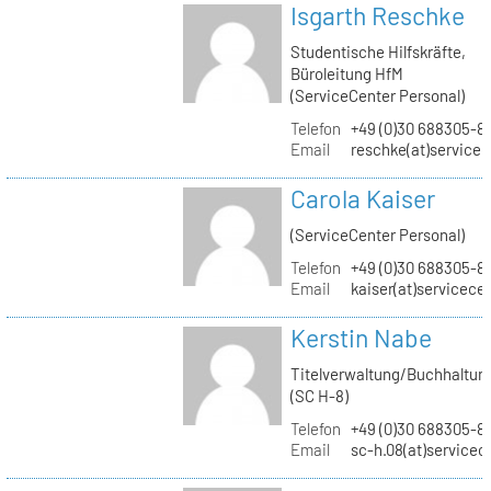
Isgarth Reschke
Studentische Hilfskräfte,
Büroleitung HfM
(ServiceCenter Personal)
Telefon
+49 (0)30 688305-8
Email
reschke(at)service
Carola Kaiser
(ServiceCenter Personal)
Telefon
+49 (0)30 688305-8
Email
kaiser(at)servicece
Kerstin Nabe
Titelverwaltung/Buchhaltun
(SC H-8)
Telefon
+49 (0)30 688305-8
Email
sc-h.08(at)servicec