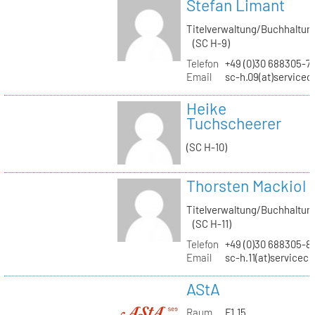
Stefan Limant
Titelverwaltung/Buchhaltun
(SC H-9)
Telefon
+49 (0)30 688305-7
Email
sc-h.09(at)servicec
Heike
Tuchscheerer
(SC H-10)
Thorsten Mackiol
Titelverwaltung/Buchhaltun
(SC H-11)
Telefon
+49 (0)30 688305-8
Email
sc-h.11(at)servicec
AStA
Raum
F1.15