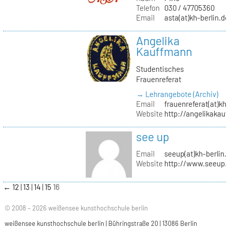
Telefon
030 / 47705360
Email
asta(at)kh-berlin.de
Angelika
Kauffmann
Studentisches
Frauenreferat
→ Lehrangebote (Archiv)
Email
frauenreferat(at)kh-
Website
http://angelikakau
see up
Email
seeup(at)kh-berlin.
Website
http://www.seeup.
←
12
13
14
15
16
© 2008 – 2026 weißensee kunsthochschule berlin
weißensee kunsthochschule berlin | Bühringstraße 20 | 13086 Berlin