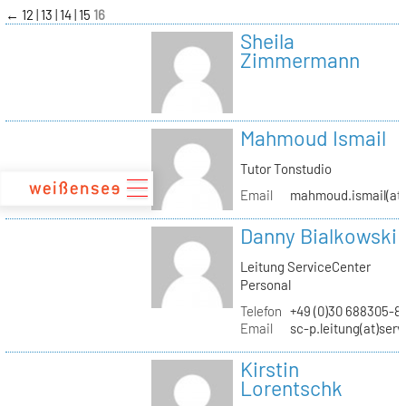
zum
←
12
13
14
15
16
Inhalt
Sheila
Zimmermann
Mahmoud Ismail
Tutor Tonstudio
Email
mahmoud.ismail(at)
Danny Bialkowski
Leitung ServiceCenter
Personal
Telefon
+49 (0)30 688305-8
Email
sc-p.leitung(at)ser
Kirstin
Lorentschk