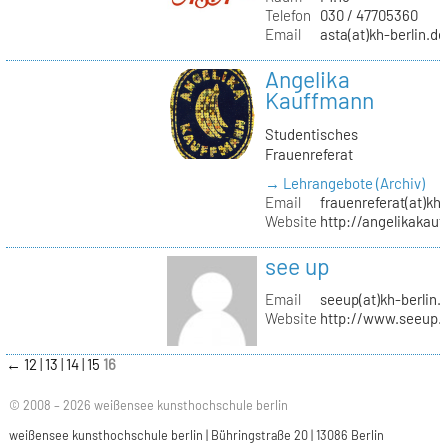
Telefon
030 / 47705360
Email
asta(at)kh-berlin.de
Angelika
Kauffmann
Studentisches
Frauenreferat
→ Lehrangebote (Archiv)
Email
frauenreferat(at)kh-
Website
http://angelikakau
see up
Email
seeup(at)kh-berlin.
Website
http://www.seeup.
←
12
13
14
15
16
© 2008 – 2026 weißensee kunsthochschule berlin
weißensee kunsthochschule berlin | Bühringstraße 20 | 13086 Berlin