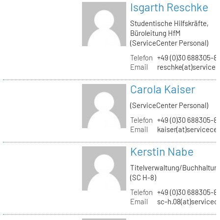
Isgarth Reschke
Studentische Hilfskräfte,
Büroleitung HfM
(ServiceCenter Personal)
Telefon
+49 (0)30 688305-8
Email
reschke(at)service
Carola Kaiser
(ServiceCenter Personal)
Telefon
+49 (0)30 688305-8
Email
kaiser(at)servicece
Kerstin Nabe
Titelverwaltung/Buchhaltun
(SC H-8)
Telefon
+49 (0)30 688305-8
Email
sc-h.08(at)servicec