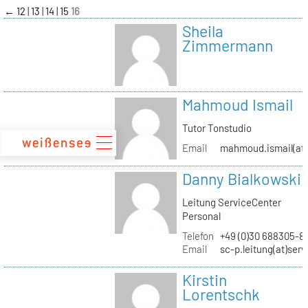
zum
←
12
13
14
15
16
Inhalt
Sheila
Zimmermann
Mahmoud Ismail
Tutor Tonstudio
Email
mahmoud.ismail(at)
Danny Bialkowski
Leitung ServiceCenter
Personal
Telefon
+49 (0)30 688305-8
Email
sc-p.leitung(at)ser
Kirstin
Lorentschk