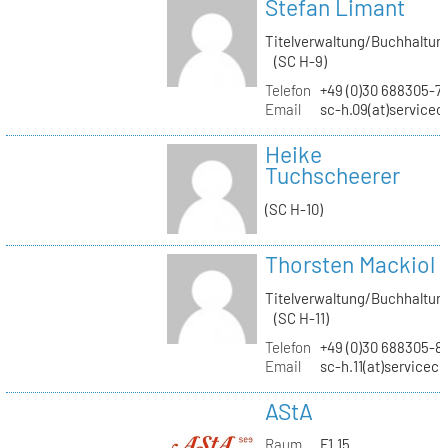
Stefan Limant
Titelverwaltung/Buchhaltun
(SC H-9)
Telefon
+49 (0)30 688305-7
Email
sc-h.09(at)servicec
Heike
Tuchscheerer
(SC H-10)
Thorsten Mackiol
Titelverwaltung/Buchhaltun
(SC H-11)
Telefon
+49 (0)30 688305-8
Email
sc-h.11(at)servicec
AStA
Raum
F1.15