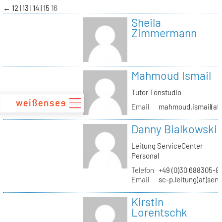
zum
←
12
13
14
15
16
Inhalt
Sheila
Zimmermann
Mahmoud Ismail
Tutor Tonstudio
Email
mahmoud.ismail(at)
Danny Bialkowski
Leitung ServiceCenter
Personal
Telefon
+49 (0)30 688305-8
Email
sc-p.leitung(at)ser
Kirstin
Lorentschk