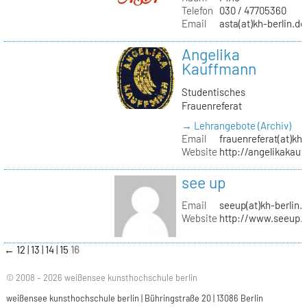
Telefon
030 / 47705360
Email
asta(at)kh-berlin.de
Angelika
Kauffmann
Studentisches
Frauenreferat
→ Lehrangebote (Archiv)
Email
frauenreferat(at)kh-
Website
http://angelikakau
see up
Email
seeup(at)kh-berlin.
Website
http://www.seeup.
←
12
13
14
15
16
© 2008 – 2026 weißensee kunsthochschule berlin
weißensee kunsthochschule berlin | Bühringstraße 20 | 13086 Berlin