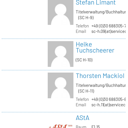
Stefan Limant
Titelverwaltung/Buchhaltun
(SC H-9)
Telefon
+49 (0)30 688305-7
Email
sc-h.09(at)servicec
Heike
Tuchscheerer
(SC H-10)
Thorsten Mackiol
Titelverwaltung/Buchhaltun
(SC H-11)
Telefon
+49 (0)30 688305-8
Email
sc-h.11(at)servicec
AStA
Raum
F1.15