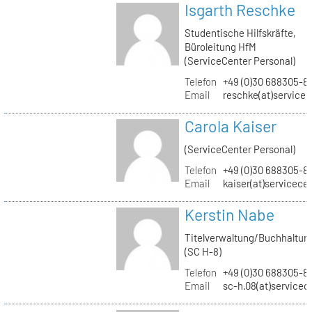
Isgarth Reschke
Studentische Hilfskräfte,
Büroleitung HfM
(ServiceCenter Personal)
Telefon
+49 (0)30 688305-8
Email
reschke(at)service
Carola Kaiser
(ServiceCenter Personal)
Telefon
+49 (0)30 688305-8
Email
kaiser(at)servicece
Kerstin Nabe
Titelverwaltung/Buchhaltun
(SC H-8)
Telefon
+49 (0)30 688305-8
Email
sc-h.08(at)servicec