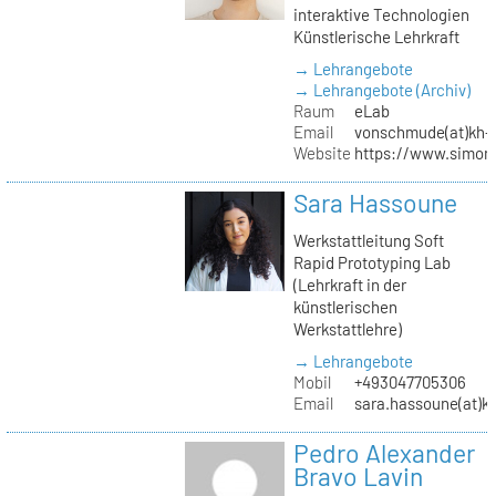
interaktive Technologien
Künstlerische Lehrkraft
→ Lehrangebote
→ Lehrangebote (Archiv)
Raum
eLab
Email
vonschmude(at)kh-b
Website
https://www.simon
Sara Hassoune
Werkstattleitung Soft
Rapid Prototyping Lab
(Lehrkraft in der
künstlerischen
Werkstattlehre)
→ Lehrangebote
Mobil
+493047705306
Email
sara.hassoune(at)kh
Pedro Alexander
Bravo Lavin