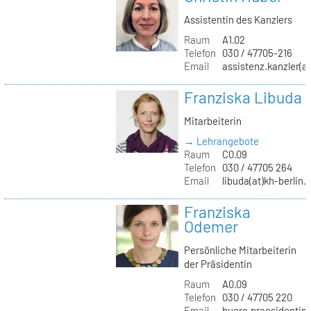
Assistentin des Kanzlers
Raum
A1.02
Telefon
030 / 47705-216
Email
assistenz.kanzler(at
Franziska Libuda
Mitarbeiterin
→ Lehrangebote
Raum
C0.09
Telefon
030 / 47705 264
Email
libuda(at)kh-berlin.
Franziska
Odemer
Persönliche Mitarbeiterin
der Präsidentin
Raum
A0.09
Telefon
030 / 47705 220
Email
buero.praesidentin(