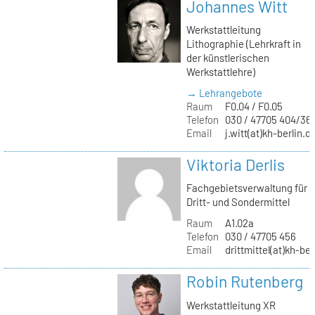
Johannes Witt
Werkstattleitung
Lithographie (Lehrkraft in
der künstlerischen
Werkstattlehre)
→ Lehrangebote
Raum
F0.04 / F0.05
Telefon
030 / 47705 404/36
Email
j.witt(at)kh-berlin.d
Viktoria Derlis
Fachgebietsverwaltung für
Dritt- und Sondermittel
Raum
A1.02a
Telefon
030 / 47705 456
Email
drittmittel(at)kh-ber
Robin Rutenberg
Werkstattleitung XR