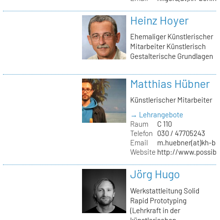
Heinz Hoyer
Ehemaliger Künstlerischer
Mitarbeiter Künstlerisch
Gestalterische Grundlagen
Matthias Hübner
Künstlerischer Mitarbeiter
→ Lehrangebote
Raum
C 110
Telefon
030 / 47705243
Email
m.huebner(at)kh-ber
Website
http://www.possible
Jörg Hugo
Werkstattleitung Solid
Rapid Prototyping
(Lehrkraft in der
künstlerischen