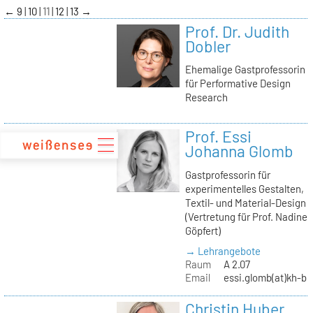
zum
←
9
10
11
12
13
→
Inhalt
Prof. Dr. Judith
Dobler
Ehemalige Gastprofessorin
für Performative Design
Research
Prof. Essi
Johanna Glomb
Gastprofessorin für
experimentelles Gestalten,
Textil- und Material-Design
(Vertretung für Prof. Nadine
Göpfert)
→ Lehrangebote
Raum
A 2.07
Email
essi.glomb(at)kh-be
Christin Huber