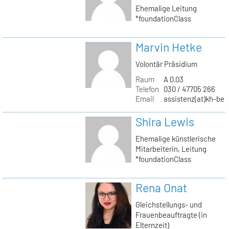
Ehemalige Leitung
*foundationClass
Marvin Hetke
Volontär Präsidium
Raum
A 0.03
Telefon
030 / 47705 266
Email
assistenz(at)kh-berl
Shira Lewis
Ehemalige künstlerische
Mitarbeiterin, Leitung
*foundationClass
Rena Onat
Gleichstellungs- und
Frauenbeauftragte (in
Elternzeit)