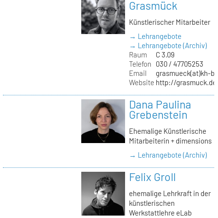
Grasmück
Künstlerischer Mitarbeiter
→ Lehrangebote
→ Lehrangebote (Archiv)
Raum
C 3.09
Telefon
030 / 47705253
Email
grasmueck(at)kh-be
Website
http://grasmuck.de
Dana Paulina
Grebenstein
Ehemalige Künstlerische
Mitarbeiterin + dimensions
→ Lehrangebote (Archiv)
Felix Groll
ehemalige Lehrkraft in der
künstlerischen
Werkstattlehre eLab