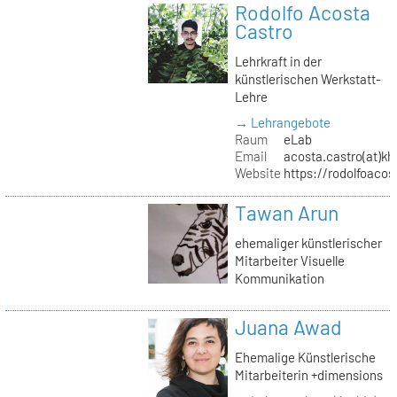
Rodolfo Acosta
Castro
Lehrkraft in der
künstlerischen Werkstatt-
Lehre
→ Lehrangebote
Raum
eLab
Email
acosta.castro(at)kh
Website
https://rodolfoacos
Tawan Arun
ehemaliger künstlerischer
Mitarbeiter Visuelle
Kommunikation
Juana Awad
Ehemalige Künstlerische
Mitarbeiterin +dimensions