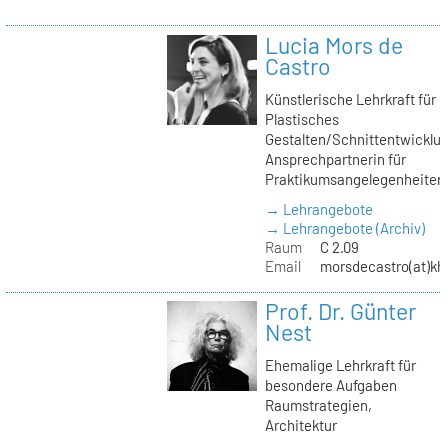
Lucia Mors de
Castro
Künstlerische Lehrkraft für
Plastisches
Gestalten/Schnittentwicklun
Ansprechpartnerin für
Praktikumsangelegenheiten
→ Lehrangebote
→ Lehrangebote (Archiv)
Raum
C 2.09
Email
morsdecastro(at)kh-
Prof. Dr. Günter
Nest
Ehemalige Lehrkraft für
besondere Aufgaben
Raumstrategien,
Architektur