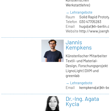
Werkstattlehre)
→ Lehrangebote
Raum
Solid Rapid Prototy
Telefon
030 47705283
Email
hugo(at)kh-berlin.d
Website
http://www.joergh
Jannis
Kempkens
Künsterlischer Mitarbeiter
Textil- und Material-
Design, Forschungsprojekt
LignoLight | DXM und
greenlab
→ Lehrangebote
Email
kempkens(at)kh-ber
Dr.-Ing. Agata
Kycia