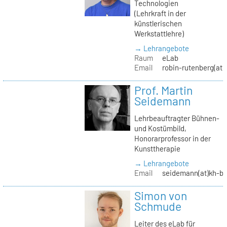
Technologien
(Lehrkraft in der
künstlerischen
Werkstattlehre)
→ Lehrangebote
Raum
eLab
Email
robin-rutenberg(at)
Prof. Martin
Seidemann
Lehrbeauftragter Bühnen-
und Kostümbild,
Honorarprofessor in der
Kunsttherapie
→ Lehrangebote
Email
seidemann(at)kh-be
Simon von
Schmude
Leiter des eLab für