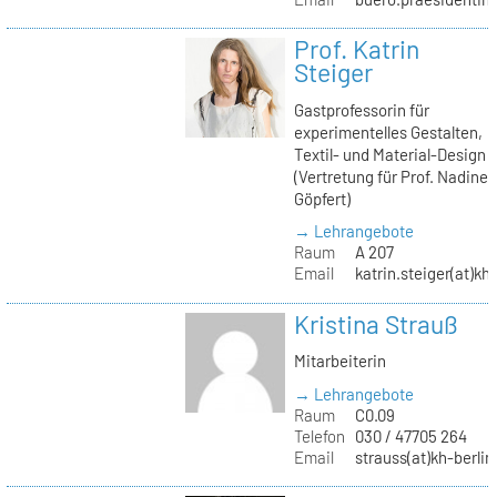
Prof. Katrin
Steiger
Gastprofessorin für
experimentelles Gestalten,
Textil- und Material-Design
(Vertretung für Prof. Nadine
Göpfert)
→ Lehrangebote
Raum
A 207
Email
katrin.steiger(at)kh
Kristina Strauß
Mitarbeiterin
→ Lehrangebote
Raum
C0.09
Telefon
030 / 47705 264
Email
strauss(at)kh-berlin