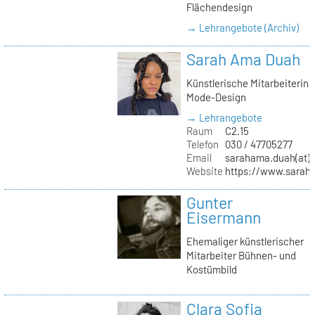
Flächendesign
→ Lehrangebote (Archiv)
Sarah Ama Duah
Künstlerische Mitarbeiterin
Mode-Design
→ Lehrangebote
Raum
C2.15
Telefon
030 / 47705277
Email
sarahama.duah(at)k
Website
https://www.sara
Gunter
Eisermann
Ehemaliger künstlerischer
Mitarbeiter Bühnen- und
Kostümbild
Clara Sofia