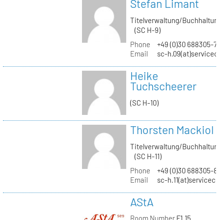
Stefan Limant
Titelverwaltung/Buchhaltun
(SC H-9)
Phone
+49 (0)30 688305-7
Email
sc-h.09(at)servicec
Heike
Tuchscheerer
(SC H-10)
Thorsten Mackiol
Titelverwaltung/Buchhaltun
(SC H-11)
Phone
+49 (0)30 688305-8
Email
sc-h.11(at)servicec
AStA
Room Number
F1.15