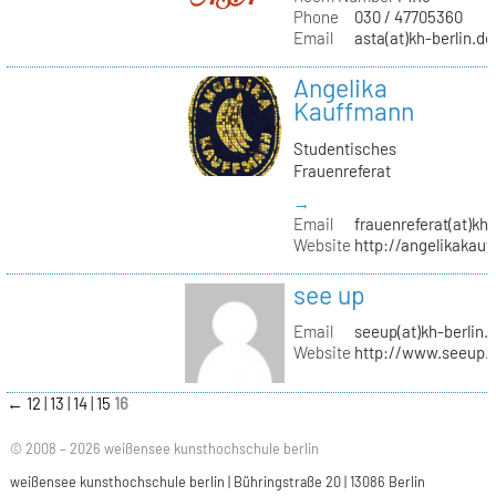
Phone
030 / 47705360
Email
asta(at)kh-berlin.de
Angelika
Kauffmann
Studentisches
Frauenreferat
→
Email
frauenreferat(at)kh-
Website
http://angelikakau
see up
Email
seeup(at)kh-berlin.
Website
http://www.seeup.
←
12
13
14
15
16
© 2008 – 2026 weißensee kunsthochschule berlin
weißensee kunsthochschule berlin | Bühringstraße 20 | 13086 Berlin