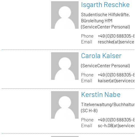
Isgarth Reschke
Studentische Hilfskräfte,
Büroleitung HfM
(ServiceCenter Personal)
Phone
+49 (0)30 688305-8
Email
reschke(at)service
Carola Kaiser
(ServiceCenter Personal)
Phone
+49 (0)30 688305-8
Email
kaiser(at)servicece
Kerstin Nabe
Titelverwaltung/Buchhaltun
(SC H-8)
Phone
+49 (0)30 688305-8
Email
sc-h.08(at)servicec