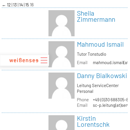
zum
←
12
13
14
15
16
Inhalt
Sheila
Zimmermann
Mahmoud Ismail
Tutor Tonstudio
Email
mahmoud.ismail(at)
Danny Bialkowski
Leitung ServiceCenter
Personal
Phone
+49 (0)30 688305-8
Email
sc-p.leitung(at)ser
Kirstin
Lorentschk