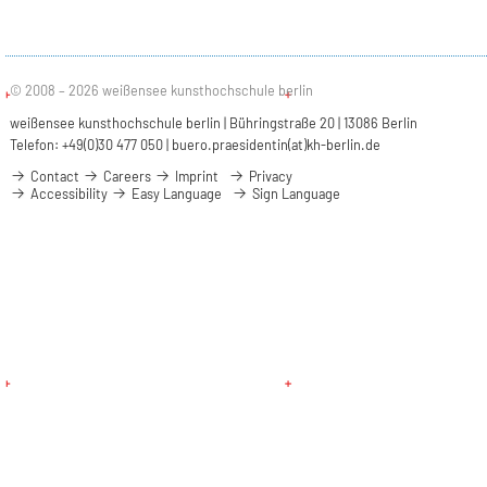
© 2008 – 2026 weißensee kunsthochschule berlin
weißensee kunsthochschule berlin | Bühringstraße 20 | 13086 Berlin
Telefon: +49(0)30 477 050 |
buero.praesidentin(at)kh-berlin.de
Contact
Careers
Imprint
Privacy
Accessibility
Easy Language
Sign Language