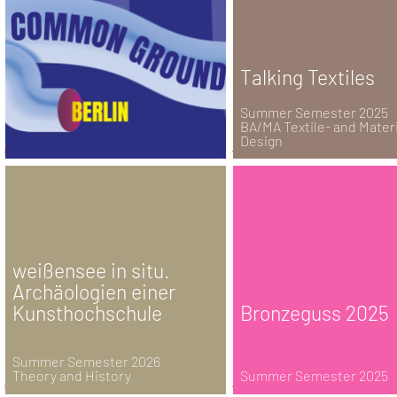
Talking Textiles
Summer Semester 2025
BA/MA Textile- and Materi
Design
weißensee in situ.
Archäologien einer
Kunsthochschule
Bronzeguss 2025
Summer Semester 2026
Theory and History
Summer Semester 2025