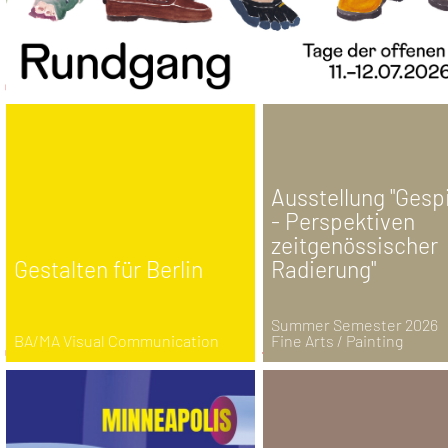
Ausstellung "Gesp
- Perspektiven
zeitgenössischer
Gestalten für Berlin
Radierung"
Summer Semester 2026
BA/MA Visual Communication
Fine Arts / Painting