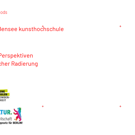
iods
ßensee kunsthochschule
 Perspektiven
cher Radierung
6