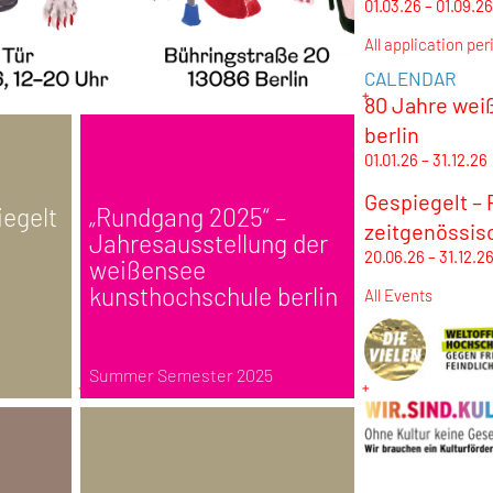
01.03.26 – 01.09.26
All application per
CALENDAR
80 Jahre wei
berlin
01.01.26 – 31.12.26
Gespiegelt –
iegelt
„Rundgang 2025“ –
zeitgenössis
Jahresausstellung der
20.06.26 – 31.12.2
weißensee
kunsthochschule berlin
All Events
Summer Semester 2025