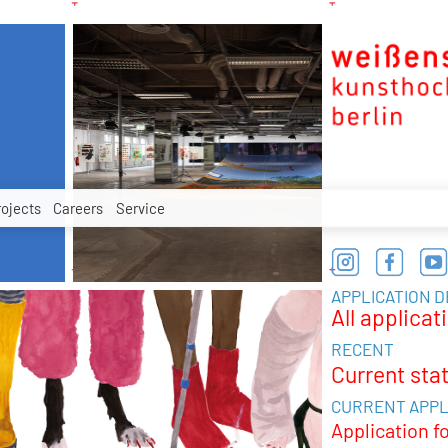
rojects
Careers
Service
APPLICATION 
All applicat
RECENT
Current sta
CURRENT APPL
Application f