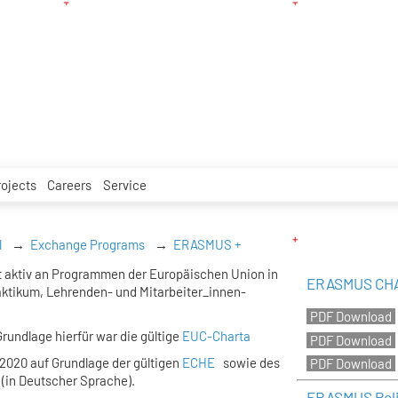
rojects
Careers
Service
l
Exchange Programs
ERASMUS +
 aktiv an Programmen der Europäischen Union in
ERASMUS CHAR
ktikum, Lehrenden- und Mitarbeiter_innen-
Grundlage hierfür war die gültige
EUC-Charta
 2020 auf Grundlage der gültigen
ECHE
sowie des
(in Deutscher Sprache).
ERASMUS Poli