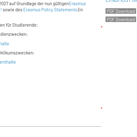
2027 auf Grundlage der nun gültigen
Erasmus
!
sowie des
Erasmus Policy Statements
(in
en für Studierende:
tudienzwecken:
halte
raktikumszwecken:
enthalte