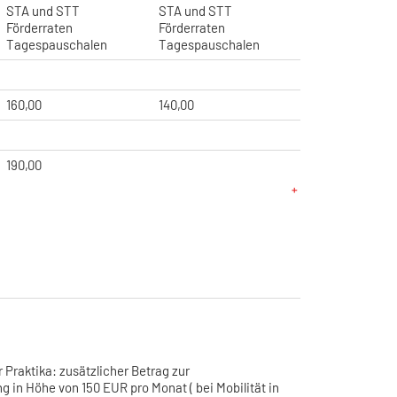
STA und STT
STA und STT
Förderraten
Förderraten
Tagespauschalen
Tagespauschalen
160,00
140,00
190,00
 Praktika: zusätzlicher Betrag zur
g in Höhe von 150 EUR pro Monat ( bei Mobilität in