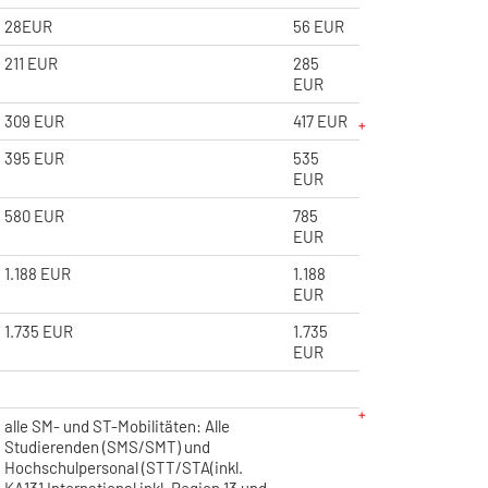
28EUR
56 EUR
211 EUR
285
EUR
309 EUR
417 EUR
395 EUR
535
EUR
580 EUR
785
EUR
1.188 EUR
1.188
EUR
1.735 EUR
1.735
EUR
alle SM- und ST-Mobilitäten: Alle
Studierenden (SMS/SMT) und
Hochschulpersonal (STT/STA(inkl.