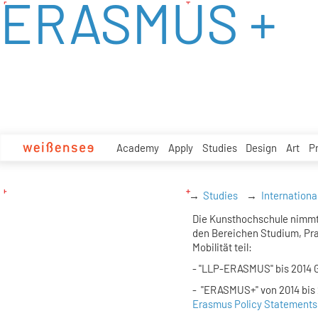
ERASMUS +
zum
Inhalt
Academy
Apply
Studies
Design
Art
P
Studies
Internationa
Die Kunsthochschule nimmt
den Bereichen Studium, Pra
Mobilität teil:
- "LLP-ERASMUS"
bis 2014 
-
"ERASMUS+"
von 2014 bis
Erasmus Policy Statements