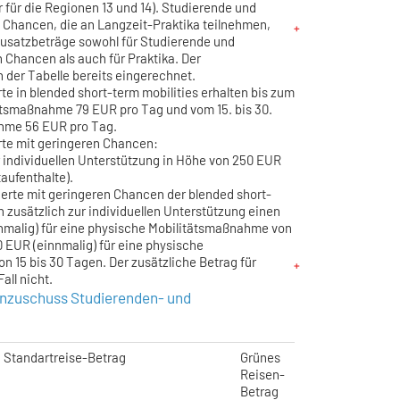
ur für die Regionen 13 und 14). Studierende und
 Chancen, die an Langzeit-Praktika teilnehmen,
Zusatzbeträge sowohl für Studierende und
 Chancen als auch für Praktika. Der
 der Tabelle bereits eingerechnet.
te in blended short-term mobilities erhalten bis zum
tätsmaßnahme 79 EUR pro Tag und vom 15. bis 30.
hme 56 EUR pro Tag.
rte mit geringeren Chancen:
r individuellen Unterstützung in Höhe von 250 EUR
aufenthalte).
erte mit geringeren Chancen der blended short-
n zusätzlich zur individuellen Unterstützung einen
inmalig) für eine physische Mobilitätsmaßnahme von
0 EUR (einnmalig) für eine physische
 15 bis 30 Tagen. Der zusätzliche Betrag für
Fall nicht.
enzuschuss Studierenden- und
Standartreise-Betrag
Grünes
Reisen-
Betrag