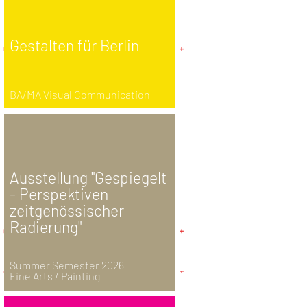
Gestalten für Berlin
BA/MA Visual Communication
Ausstellung "Gespiegelt
- Perspektiven
zeitgenössischer
Radierung"
Summer Semester 2026
Fine Arts / Painting