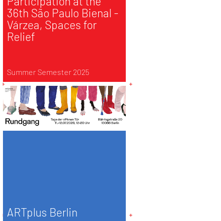
Participation at the
36th São Paulo Bienal -
Várzea, Spaces for
Relief
Summer Semester 2025
ARTplus Berlin