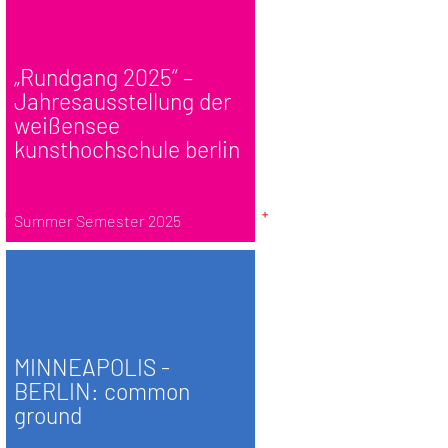
„Rundgang 2025“ –
Jahresausstellung der
weißensee
kunsthochschule berlin
Summer Semester 2025
MINNEAPOLIS -
BERLIN: common
ground