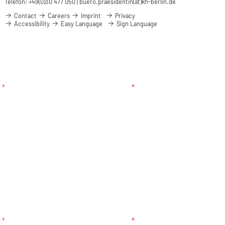
Telefon: +49(0)30 477 050 |
buero.praesidentin(at)kh-berlin.de
Contact
Careers
Imprint
Privacy
Accessibility
Easy Language
Sign Language