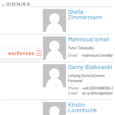
zum
←
12
13
14
15
16
Inhalt
Sheila
Zimmermann
Mahmoud Ismail
Tutor Tonstudio
Email
mahmoud.ismail(at)
Danny Bialkowski
Leitung ServiceCenter
Personal
Phone
+49 (0)30 688305-8
Email
sc-p.leitung(at)ser
Kirstin
Lorentschk