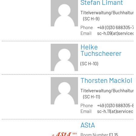
Stefan Limant
Titelverwaltung/Buchhaltun
(SC H-9)
Phone
+49 (0)30 688305-7
Email
sc-h.09(at)servicec
Heike
Tuchscheerer
(SC H-10)
Thorsten Mackiol
Titelverwaltung/Buchhaltun
(SC H-11)
Phone
+49 (0)30 688305-8
Email
sc-h.11(at)servicec
AStA
Room Number
F1.15