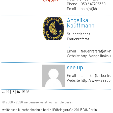
Phone
030 / 47705360
Email
asta(at)kh-berlin.de
Angelika
Kauffmann
Studentisches
Frauenreferat
→
Email
frauenreferat(at)kh-
Website
http://angelikakau
see up
Email
seeup(at)kh-berlin.
Website
http://www.seeup.
←
12
13
14
15
16
© 2008 – 2026 weißensee kunsthochschule berlin
weißensee kunsthochschule berlin | Bühringstraße 20 | 13086 Berlin