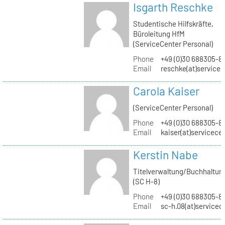
Isgarth Reschke
Studentische Hilfskräfte,
Büroleitung HfM
(ServiceCenter Personal)
Phone
+49 (0)30 688305-8
Email
reschke(at)service
Carola Kaiser
(ServiceCenter Personal)
Phone
+49 (0)30 688305-8
Email
kaiser(at)servicece
Kerstin Nabe
Titelverwaltung/Buchhaltun
(SC H-8)
Phone
+49 (0)30 688305-8
Email
sc-h.08(at)servicec