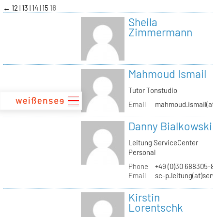
zum
←
12
13
14
15
16
Inhalt
Sheila
Zimmermann
Mahmoud Ismail
Tutor Tonstudio
Email
mahmoud.ismail(at)
Danny Bialkowski
Leitung ServiceCenter
Personal
Phone
+49 (0)30 688305-8
Email
sc-p.leitung(at)ser
Kirstin
Lorentschk