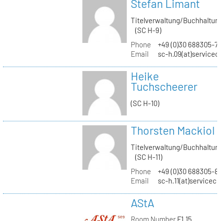
Stefan Limant
Titelverwaltung/Buchhaltun
(SC H-9)
Phone
+49 (0)30 688305-7
Email
sc-h.09(at)servicec
Heike
Tuchscheerer
(SC H-10)
Thorsten Mackiol
Titelverwaltung/Buchhaltun
(SC H-11)
Phone
+49 (0)30 688305-8
Email
sc-h.11(at)servicec
AStA
Room Number
F1.15