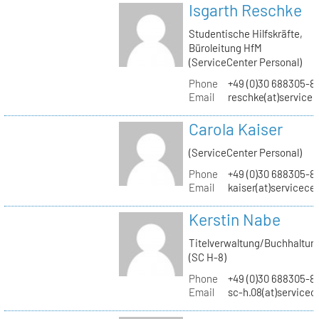
Isgarth Reschke
Studentische Hilfskräfte,
Büroleitung HfM
(ServiceCenter Personal)
Phone
+49 (0)30 688305-8
Email
reschke(at)service
Carola Kaiser
(ServiceCenter Personal)
Phone
+49 (0)30 688305-8
Email
kaiser(at)servicece
Kerstin Nabe
Titelverwaltung/Buchhaltun
(SC H-8)
Phone
+49 (0)30 688305-8
Email
sc-h.08(at)servicec