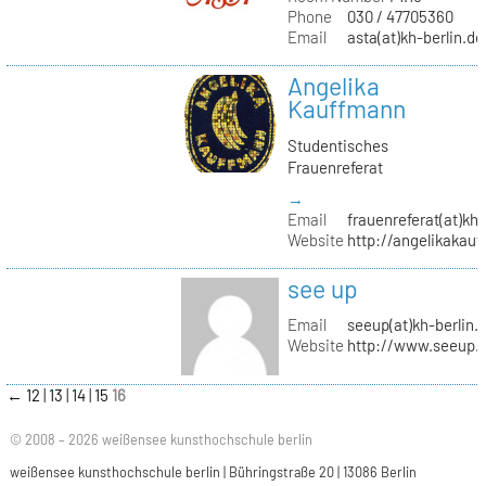
Phone
030 / 47705360
Email
asta(at)kh-berlin.de
Angelika
Kauffmann
Studentisches
Frauenreferat
→
Email
frauenreferat(at)kh-
Website
http://angelikakau
see up
Email
seeup(at)kh-berlin.
Website
http://www.seeup.
←
12
13
14
15
16
© 2008 – 2026 weißensee kunsthochschule berlin
weißensee kunsthochschule berlin | Bühringstraße 20 | 13086 Berlin